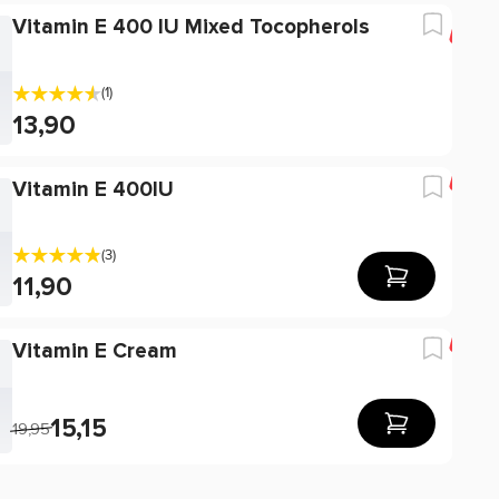
Vitamin E 400 IU Mixed Tocopherols
-2
(1)
13,90
-15
Vitamin E 400IU
(3)
11,90
-2
Vitamin E Cream
15,15
19,95