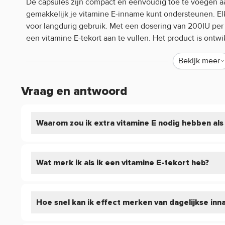
De capsules zijn compact en eenvoudig toe te voegen aan
gemakkelijk je vitamine E-inname kunt ondersteunen. El
voor langdurig gebruik. Met een dosering van 200IU per
een vitamine E-tekort aan te vullen. Het product is ont
zodat je zeker bent van een betrouwbare aanvulling op 
Bekijk meer
Waarom Pure Vitamine E 200IU?
Pure Vitamine E 200IU biedt een kwalitatief hoogwaardi
Vraag en antwoord
plantaardige capsules zijn geschikt voor diverse dieetv
een doeltreffende keuze om een tekort aan vitamine E aa
Waarom zou ik extra vitamine E nodig hebben als
ondersteuning te geven die het nodig heeft. Dit supple
voor kwaliteit, zodat je met vertrouwen kunt kiezen voo
gezondheid.
Wat merk ik als ik een vitamine E-tekort heb?
Pure. Vitamine E 200IU kenmerken:
200IU vitamine E per capsule
Geschikt voor dagelijks gebruik
Hoe snel kan ik effect merken van dagelijkse in
Hogekwaliteit
100 v-caps