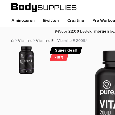
Aminozuren
Eiwitten
Creatine
Pre Workou
Voor
besteld,
be
22:00
morgen
Vitamine
Vitamine E
Vitamine E 200IU
Body Supplies | Sportvoeding en Supplementen
Super deal!
-18%