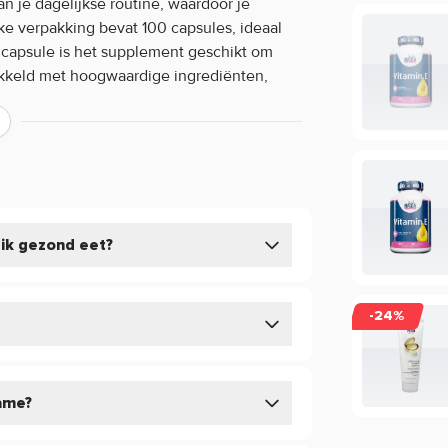
 je dagelijkse routine, waardoor je
ke verpakking bevat 100 capsules, ideaal
 capsule is het supplement geschikt om
wikkeld met hoogwaardige ingrediënten,
je voeding.
g supplement in een praktische vorm. De
oorkeuren en eenvoudig in te nemen. Het is
n te vullen en je lichaam de
 ik gezond eet?
ment is zorgvuldig ontwikkeld met aandacht
r een betrouwbare aanvulling op je
-24%
name?