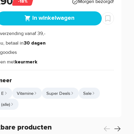
,90
Morgen bezorgd!
-18%
In winkelwagen
verzending vanaf 39,-
s
u, betaal in
30 dagen
goodies
s
len met
keurmerk
meer
 E
Vitamine
Super Deals
Sale
(alle)
kbare producten