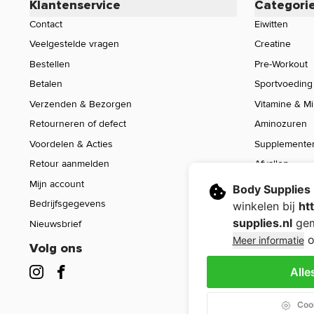
Klantenservice
Categori
Contact
Eiwitten
Veelgestelde vragen
Creatine
Bestellen
Pre-Workout
Betalen
Sportvoeding
Verzenden & Bezorgen
Vitamine & M
Retourneren of defect
Aminozuren
Voordelen & Acties
Supplemente
Retour aanmelden
Afvallen
Mijn account
Voeding
Body Supplies
Bedrijfsgegevens
Sport Gear
winkelen bij
ht
supplies.nl
gem
Nieuwsbrief
Sale
o
Meer informatie
Volg ons
Alle
Cook