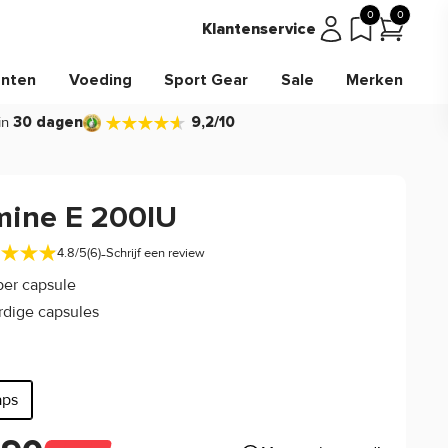
0
0
Klantenservice
nten
Voeding
Sport Gear
Sale
Merken
in
30 dagen
9,2/10
mine E 200IU
-
4.8/5
(6)
Schrijf een review
per capsule
rdige capsules
aps