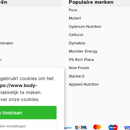
eën
Populaire merken
Pure.
Mutant
Optimum Nutrition
Cellucor
ineralen
Dymatize
Monster Energy
n
5% Rich Piana
Now Foods
Stacker2
gebruikt cookies om het
Applied Nutrition
tps://www.body-
akkelijk te maken.
ver onze cookies.
s toestaan
Vitamine E 200IU
ie-instellingen
100 v-caps
In
Inhoud: