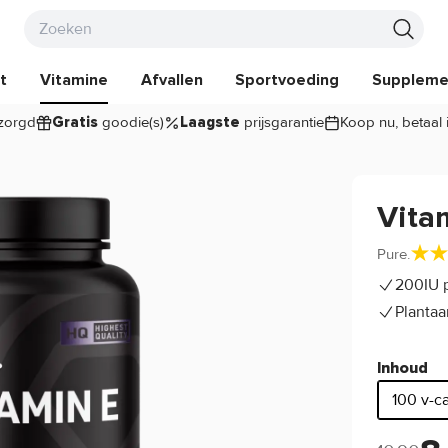
t
Vitamine
Afvallen
Sportvoeding
Suppleme
zorgd
goodie(s)
prijsgarantie
Koop nu, betaal 
Gratis
Laagste
Vita
Pure.
200IU 
Plantaa
Inhoud
100 v-c