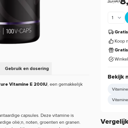
8
10,90
Grati
Koop n
Grati
Winke
Gebruik en dosering
Bekijk 
, een gemakkelijk
ure Vitamine E 200IU
Vitamine
Vitamine 
ntaardige capsules. Deze vitamine is
Vergelij
rdige olië;n, noten, groenten en granen.