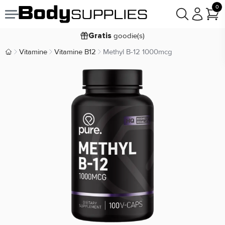
0
Voor
besteld,
bezorgd
19:00
morgen
goodie(s)
Gratis
prijsgarantie
Laagste
Vitamine
Vitamine B12
Methyl B-12 1000mcg
Body Supplies | Sportvoeding en Supplementen
Koop nu, betaal in
30 dagen
9,2/10