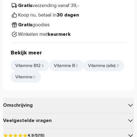
verzending vanaf 39,-
Gratis
Koop nu, betaal in
30 dagen
goodies
Gratis
Winkelen met
keurmerk
Bekijk meer
Vitamine B12
Vitamine B
Vitamine (alle)
Vitamine
Omschrijving
Met
geniet je van alle voordelen van
. De
Pure.
Methyl B-12
Veelgestelde vragen
vegan capsules bevatten geen onnodige toevoegingen.
Ontdek het nu!
Vraag en antwoord
4.9/5
(15)