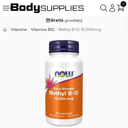
0
Voor
besteld,
bezorgd
19:00
morgen
goodie(s)
Gratis
prijsgarantie
Laagste
Vitamine
Vitamine B12
Methyl B-12 10,000mcg
Body Supplies | Sportvoeding en Supplementen
Koop nu, betaal in
30 dagen
9,2/10