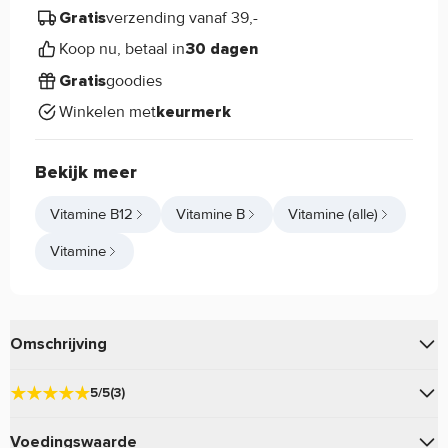
verzending vanaf 39,-
Gratis
Koop nu, betaal in
30 dagen
goodies
Gratis
Winkelen met
keurmerk
Bekijk meer
Vitamine B12
Vitamine B
Vitamine (alle)
Vitamine
Omschrijving
Methyl B-12 10,000mcg van Now Foods bevat maar liefst
5/5
(3)
10000mcg per dosering!
Voedingswaarde