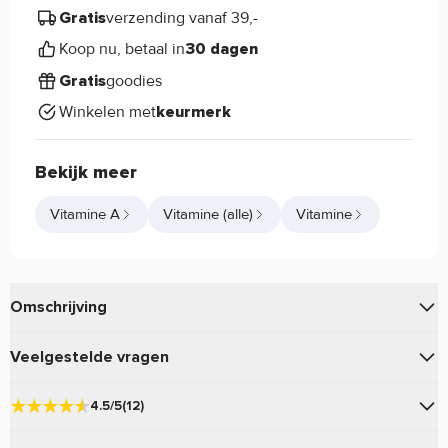
verzending vanaf 39,-
Gratis
Koop nu, betaal in
30 dagen
goodies
Gratis
Winkelen met
keurmerk
Bekijk meer
Vitamine A
Vitamine (alle)
Vitamine
Omschrijving
voor jouw dagelijkse behoefte aan
Pure. Vitamine A
Veelgestelde vragen
kwalitatieve vitamines voor een goede weerstand!
Vraag en antwoord
4.5/5
(12)
De eigenschappen van Pure. Vitamine A: