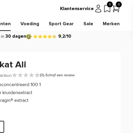
0
0
Klantenservice
nten
Voeding
Sport Gear
Sale
Merken
 in
30 dagen
9,2/10
kat Ali
-
trition
(0)
Schrijf een review
econcentreerd 100:1
r kruidenextract
ragin® extract