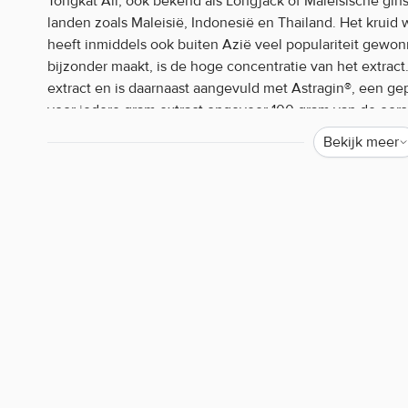
Tongkat Ali, ook bekend als Longjack of Maleisische ginse
landen zoals Maleisië, Indonesië en Thailand. Het kruid 
heeft inmiddels ook buiten Azië veel populariteit gewon
bijzonder maakt, is de hoge concentratie van het extract
extract en is daarnaast aangevuld met Astragin®, een ge
voor iedere gram extract ongeveer 100 gram van de oorspr
je een sterk geconcentreerd product in een handige cap
Bekijk meer
Waarom kiezen voor Applied Nutrition Ton
Hoogwaardig Tongkat Ali extract (Eurycoma longifolia
Sterk geconcentreerd 100:1 extract
Met toegevoegd Astragin®
Handige capsulevorm
Eenvoudig dagelijks te gebruiken
Populair botanisch supplement
Ontdek meer planten- en kruidensupple