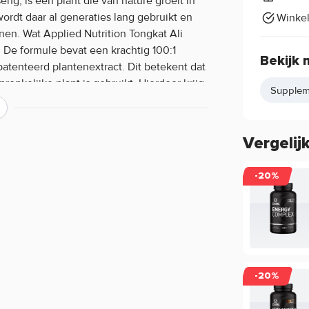
ng, is een plant die van nature groeit in
wordt daar al generaties lang gebruikt en
Winke
nen. Wat Applied Nutrition Tongkat Ali
. De formule bevat een krachtig 100:1
Bekijk 
patenteerd plantenextract. Dit betekent dat
onkelijke plant is gebruikt. Hierdoor krijg
Supplem
sule.
Vergelij
gkat Ali?
)
-20%
-20%
menten