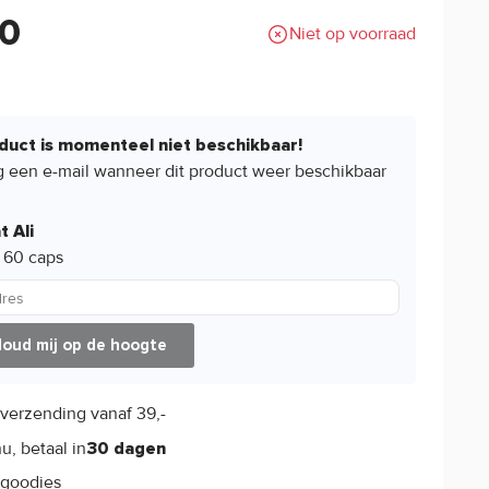
90
Niet op voorraad
duct is momenteel niet beschikbaar!
 een e-mail wanneer dit product weer beschikbaar
 Ali
60 caps
dres
oud mij op de hoogte
verzending vanaf 39,-
s
u, betaal in
30 dagen
goodies
s