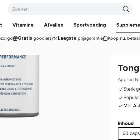
t
Vitamine
Afvallen
Sportvoeding
Suppleme
zorgd
goodie(s)
prijsgarantie
Koop nu, betaal
Gratis
Laagste
Tong
Applied Nu
Sterk g
Populai
Met Ast
Inhoud
60 caps