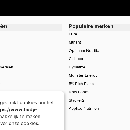
oduct of wil je meer informatie over de
rvice voor een persoonlijk advies.
eën
Populaire merken
Pure.
Mutant
Optimum Nutrition
Cellucor
ineralen
Dymatize
Monster Energy
n
5% Rich Piana
Now Foods
Stacker2
gebruikt cookies om het
Applied Nutrition
tps://www.body-
akkelijk te maken.
ver onze cookies.