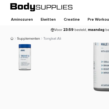
Aminozuren
Eiwitten
Creatine
Pre Workou
Voor
besteld,
be
23:59
maandag
Supplementen
Tongkat Ali
Body Supplies | Sportvoeding en Supplementen