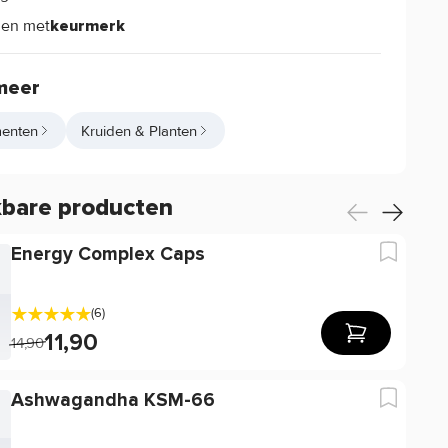
len met
keurmerk
meer
enten
Kruiden & Planten
kbare producten
Energy Complex Caps
(6)
11,90
14,90
Ashwagandha KSM-66