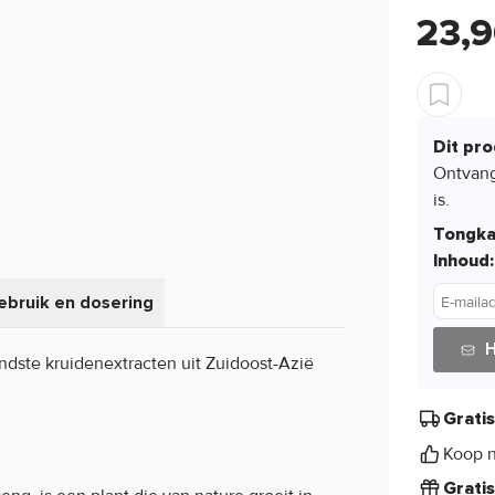
23,
Dit pro
Ontvang
is.
Tongkat
Inhoud:
ebruik en dosering
E-maila
H
dste kruidenextracten uit Zuidoost-Azië
Grati
Koop n
Grati