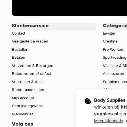
iedereen bekend is. Zijn er specifieke vragen over dit pr
werking, neem dan gerust contact op met onze klantense
Klantenservice
Categori
Contact
Eiwitten
Veelgestelde vragen
Creatine
Bestellen
Pre-Workout
Betalen
Sportvoeding
Verzenden & Bezorgen
Vitamine & M
Retourneren of defect
Aminozuren
Voordelen & Acties
Supplemente
Retour aanmelden
Afvallen
Mijn account
Voeding
Body Supplies
Bedrijfsgegevens
Sport Gear
winkelen bij
ht
supplies.nl
gem
Nieuwsbrief
Sale
o
Meer informatie
Volg ons