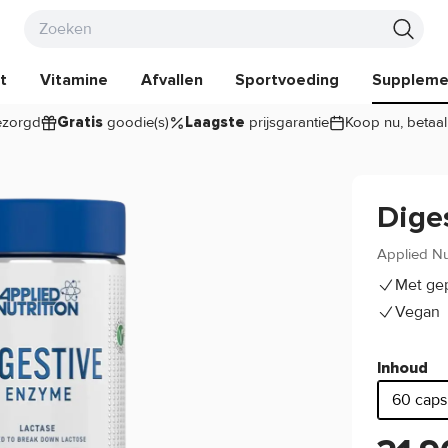
t
Vitamine
Afvallen
Sportvoeding
Suppleme
zorgd
goodie(s)
prijsgarantie
Koop nu, betaal
Gratis
Laagste
Dige
Applied Nu
Met ge
Vegan
Inhoud
60 caps