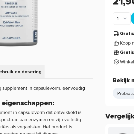
21,9
Grati
Koop n
Grati
Winke
ebruik en dosering
Bekijk 
ig supplement in capsulevorm, eenvoudig
Probioti
e eigenschappen:
ement in capsulevorm dat ontwikkeld is
Vergelij
 spectrum aan enzymen en zijn volledig
iërs als veganisten. Het product is
routine en past bij diverse