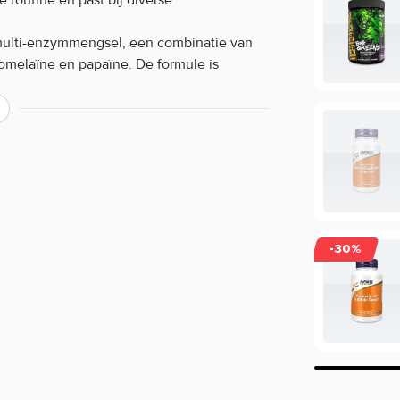
multi-enzymmengsel, een combinatie van
romelaïne en papaïne. De formule is
 te ondersteunen en wordt geleverd in
erken:
el
-30%
iken:
tijdens een maaltijd. Bewaar de capsules op
n.
llen:
n van verschillende merken aan. Bestel je
es en profiteer van scherpe prijzen en