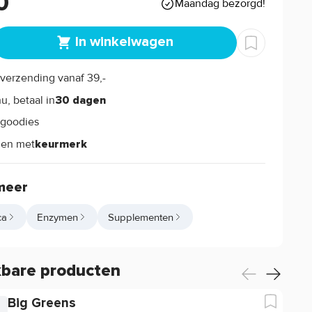
0
Maandag bezorgd!
In winkelwagen
verzending vanaf 39,-
s
u, betaal in
30 dagen
goodies
s
len met
keurmerk
meer
ca
Enzymen
Supplementen
kbare producten
Big Greens