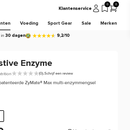
0
0
Klantenservice
nten
Voeding
Sport Gear
Sale
Merken
 in
30 dagen
9,2/10
stive Enzyme
-
trition
(0)
Schrijf een review
patenteerde ZyMate® Max multi-enzymmengsel