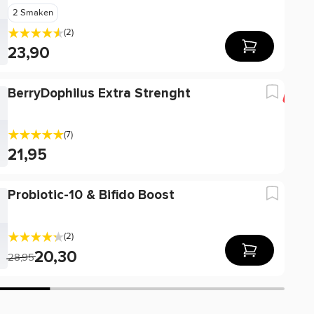
2 Smaken
(2)
23,90
BerryDophilus Extra Strenght
-3
(7)
21,95
Probiotic-10 & Bifido Boost
(2)
20,30
28,95