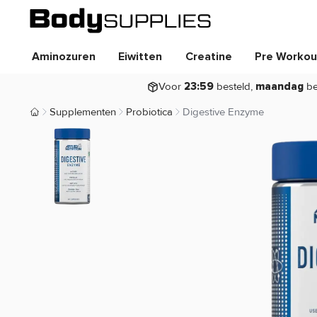
Aminozuren
Eiwitten
Creatine
Pre Workou
Voor
besteld,
be
23:59
maandag
Supplementen
Probiotica
Digestive Enzyme
Body Supplies | Sportvoeding en Supplementen