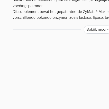
voedingspatronen.
Dit supplement bevat het gepatenteerde ZyMate® Max 
verschillende bekende enzymen zoals lactase, lipase, b
samengesteld om een breed scala aan voedingsmiddelen
capsules met plantaardig omhulsel.
Bekijk meer
Applied Nutrition Digestive Enzyme kenm
Met gepatenteerde ZyMate® Max multi-enzymmengs
Vegan
Verpakking van 60 caps
Innemen bij een maaltijd
Applied Nutrition Digestive Enzyme gebru
Neem dagelijks 1 tot 2 capsules met water, bij voorkeur 
een koele, droge plaats en buiten het bereik van kindere
Applied Nutrition Digestive Enzyme beste
Body Supplies biedt een breed assortiment Supplemente
Supplementen van o.a. Applied Nutrition bij Body Suppli
snelle levering