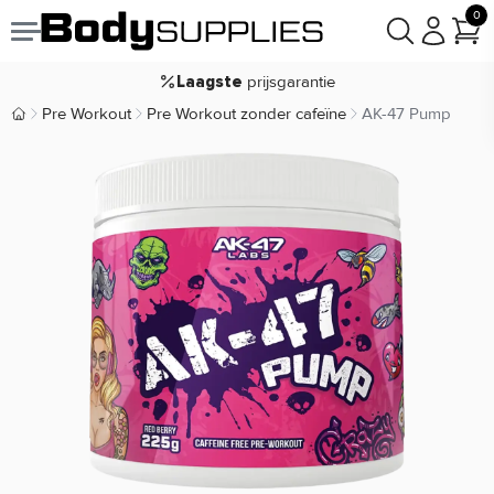
Voor
besteld,
bezorgd
19:00
morgen
0
goodie(s)
Gratis
prijsgarantie
Laagste
Koop nu, betaal in
30 dagen
Pre Workout
Pre Workout zonder cafeïne
AK-47 Pump
Body Supplies | Sportvoeding en Supplementen
9,2/10