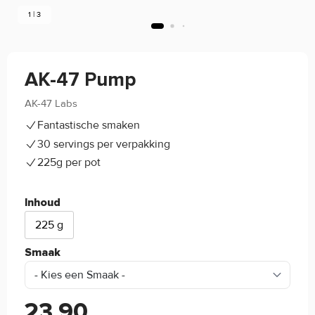
1 | 3
AK-47 Pump
AK-47 Labs
4.5/5
(5)
Fantastische smaken
30 servings per verpakking
225g per pot
Inhoud
225 g
Smaak
23,90