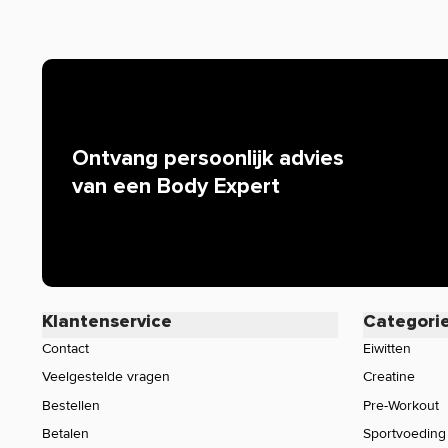
mogen we bijvoorbeeld niets zeggen over de werking van 
iedereen bekend is. Zijn er specifieke vragen over dit pr
werking, neem dan gerust contact op met onze klantense
Ontvang persoonlijk advies
van een Body Expert
Klantenservice
Categori
Contact
Eiwitten
Veelgestelde vragen
Creatine
Bestellen
Pre-Workout
Betalen
Sportvoeding