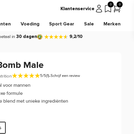
0
0
Klantenservice
nten
Voeding
Sport Gear
Sale
Merken
betaal in
30 dagen
9,2/10
Bomb Male
-
trition
5/5
(1)
Schrijf een review
al voor mannen
xe formule
e blend met unieke ingrediënten
s