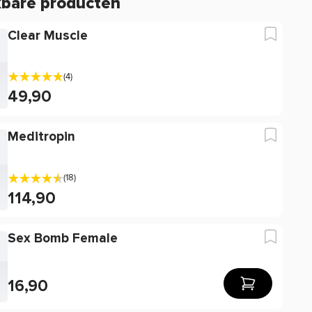
kbare producten
Clear Muscle
(4)
49,90
Meditropin
(18)
114,90
Sex Bomb Female
16,90