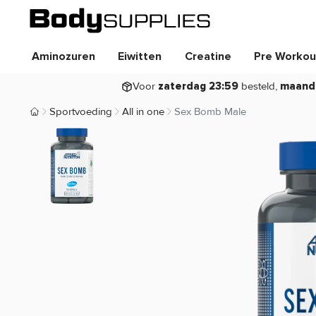
Aminozuren
Eiwitten
Creatine
Pre Workou
Voor
besteld,
zaterdag 23:59
maand
Sportvoeding
All in one
Sex Bomb Male
Body Supplies | Sportvoeding en Supplementen