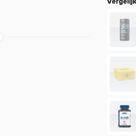
Vergelij
Voor optimaal resultaat wordt aanbevolen
n?
n van verschillende merken aan. Bestel je
es en profiteer van scherpe prijzen en
ver de werking van een product?
ing, maar beperkt informatie geven over
ie staan in de EU database mogen vermeld
mogen we daarom veelal niet delen. Zo