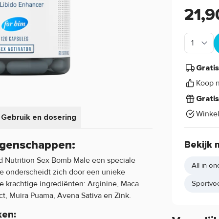
21,9
Grati
Koop n
Grati
Winke
Gebruik en dosering
igenschappen:
Bekijk 
ed Nutrition Sex Bomb Male een speciale
All in on
e onderscheidt zich door een unieke
e krachtige ingrediënten: Arginine, Maca
Sportvo
ct, Muira Puama, Avena Sativa en Zink.
ken: