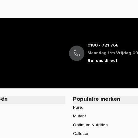
cafeïne, terwijl de werking van koffie bij
oduct of wil je meer informatie over de
rvice voor een persoonlijk advies.
0180 - 721 768
Maandag t/m Vrijdag 09:
Bel ons direct
eën
Populaire merken
Pure.
Mutant
Optimum Nutrition
Cellucor