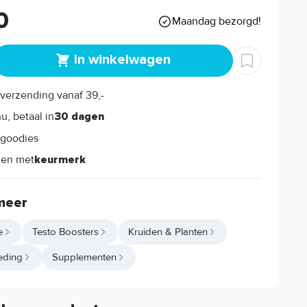
0
Maandag bezorgd!
In winkelwagen
verzending vanaf 39,-
s
u, betaal in
30 dagen
goodies
s
len met
keurmerk
meer
e
Testo Boosters
Kruiden & Planten
eding
Supplementen