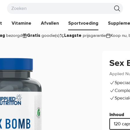
t
Vitamine
Afvallen
Sportvoeding
Suppleme
bezorgd
goodie(s)
prijsgarantie
Koop nu, 
ag
Gratis
Laagste
Sex 
Applied Nu
Specia
Comple
Special
Inhoud
120 cap