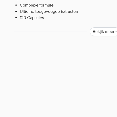
Complexe formule
Ultieme toegevoegde Extracten
120 Capsules
Applied Nutrition Sex Bomb Male?
Bekijk meer
Neem dagelijks één capsule, bij voorkeur met voedsel. 
om het supplement regelmatig in te nemen.
Applied Nutrition Sex Bomb Male bestelle
Body Supplies biedt een breed assortiment Supplemente
Supplementen
van o.a.
Applied Nutrition
bij Body Suppli
snelle levering.
Waarom staat er soms weinig of geen informatie o
Helaas mogen wij tegenwoordig, door strenge EU-wetgev
de werking van producten. Alleen zogenaamde claims d
worden. Resultaten uit wetenschappelijke onderzoeken 