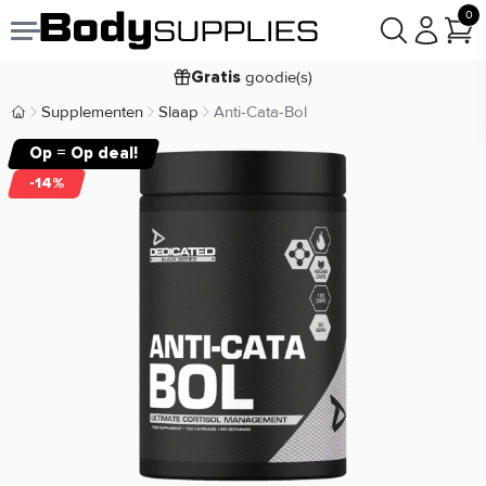
0
Voor
besteld,
bezorgd
22:00
morgen
goodie(s)
Gratis
prijsgarantie
Laagste
Supplementen
Slaap
Anti-Cata-Bol
Body Supplies | Sportvoeding en Supplementen
Koop nu, betaal in
30 dagen
Op = Op deal!
9,2/10
-14%