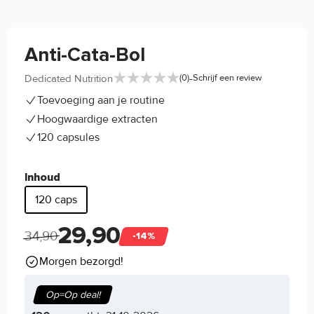
Anti-Cata-Bol
-
Dedicated Nutrition
(0)
Schrijf een review
Toevoeging aan je routine
Hoogwaardige extracten
120 capsules
Inhoud
120 caps
29,90
34,90
-14%
Morgen bezorgd!
Op=Op deal!