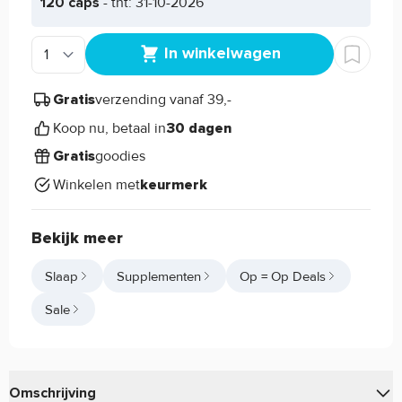
120 caps
- tht: 31-10-2026
In winkelwagen
verzending vanaf 39,-
Gratis
Koop nu, betaal in
30 dagen
goodies
Gratis
Winkelen met
keurmerk
Bekijk meer
Slaap
Supplementen
Op = Op Deals
Sale
Omschrijving