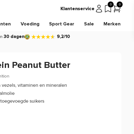
0
0
Klantenservice
nten
Voeding
Sport Gear
Sale
Merken
in
30 dagen
9,2/10
ein Peanut Butter
ition
(0)
n vezels, vitaminen en mineralen
almolie
 toegevoegde suikers