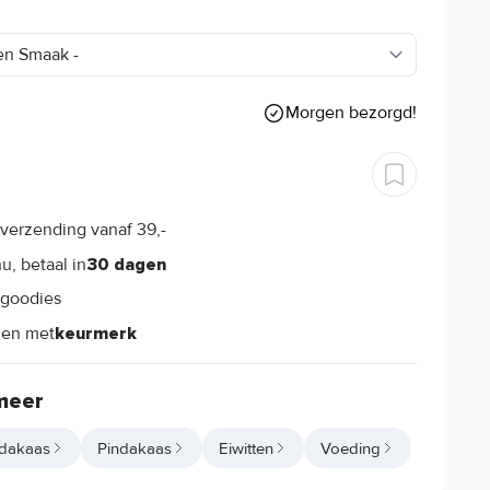
0
Morgen bezorgd!
verzending vanaf 39,-
s
u, betaal in
30 dagen
goodies
s
len met
keurmerk
meer
ndakaas
Pindakaas
Eiwitten
Voeding