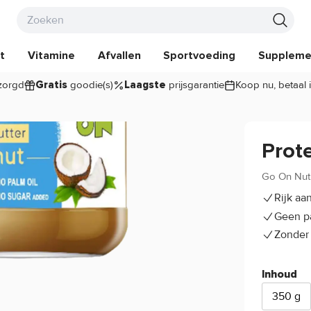
t
Vitamine
Afvallen
Sportvoeding
Suppleme
zorgd
goodie(s)
prijsgarantie
Koop nu, betaal 
Gratis
Laagste
Prot
Go On Nutr
Rijk aa
Geen p
Zonder
Inhoud
350 g