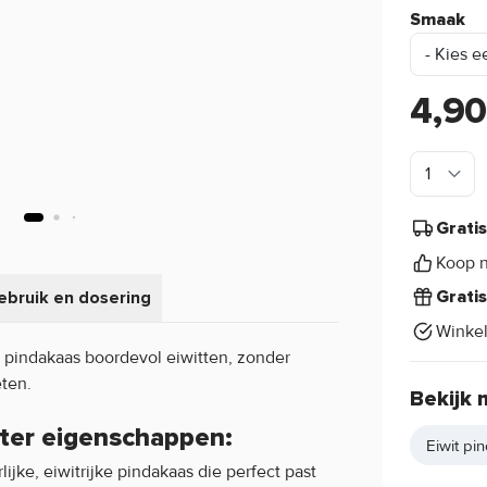
Smaak
4,9
Grati
Koop n
ebruik en dosering
Grati
Winke
 pindakaas boordevol eiwitten, zonder
ten.
Bekijk 
tter eigenschappen:
Eiwit pi
ijke, eiwitrijke pindakaas die perfect past