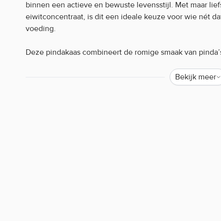
binnen een actieve en bewuste levensstijl. Met maar liefs
eiwitconcentraat, is dit een ideale keuze voor wie nét dat
voeding.
Deze pindakaas combineert de romige smaak van pinda’
eiwitsupplement. Dankzij de toevoeging van hoogwaardi
aminozuurprofiel. Bovendien is het een natuurlijke bron
Bekijk meer
vitamine E, B6, ijzer, magnesium en zink. De smeuïge te
toepassingen, van je ontbijt tot een voedzaam tussendoo
Go On Nutrition Protein Peanut Butter k
Rijk aan vezels, vitaminen en mineralen
Geen palmolie
Zonder toegevoegde suikers
Heerlijk romige textuur
Go On Nutrition Protein Peanut Butter ge
Smeer op een boterham, roer door je havermout of yogh
of gewoon direct van de lepel, deze eiwitpindakaas is 
aanvulling. Bewaar op kamertemperatuur en roer voor geb