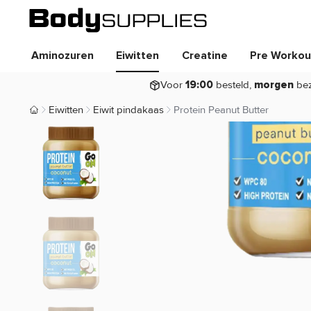
Aminozuren
Eiwitten
Creatine
Pre Workou
Voor
besteld,
be
19:00
morgen
Eiwitten
Eiwit pindakaas
Protein Peanut Butter
Body Supplies | Sportvoeding en Supplementen