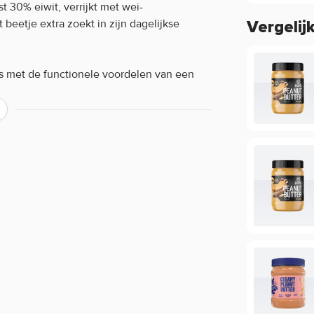
t 30% eiwit, verrijkt met wei-
 beetje extra zoekt in zijn dagelijkse
Vergelij
s met de functionele voordelen van een
ge wei-eiwitten bevat het een compleet
 van vezels, vitaminen en mineralen zoals
xtuur maakt het geschikt voor verschillende
rtje.
enmerken:
bruiken:
urt, gebruik als topping op pannenkoeken
op elk moment van de dag een smaakvolle
ruik als de olie zich heeft afgescheiden.