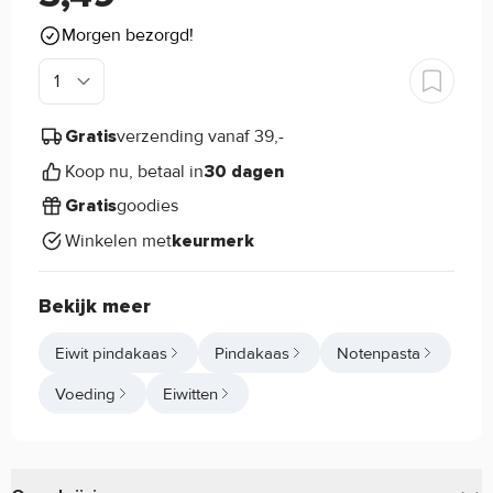
Morgen bezorgd!
verzending vanaf 39,-
Gratis
Koop nu, betaal in
30 dagen
goodies
Gratis
Winkelen met
keurmerk
Bekijk meer
Eiwit pindakaas
Pindakaas
Notenpasta
Voeding
Eiwitten