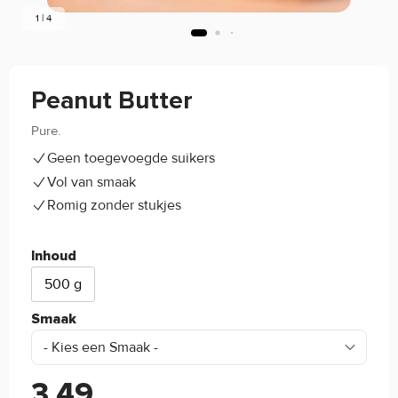
1 | 4
Peanut Butter
Pure.
4.8/5
(17)
Geen toegevoegde suikers
Vol van smaak
Romig zonder stukjes
Inhoud
500 g
Smaak
3,49