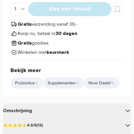
Kies een: Inhoud
verzending vanaf 39,-
Gratis
Koop nu, betaal in
30 dagen
goodies
Gratis
Winkelen met
keurmerk
Bekijk meer
Probiotica
Supplementen
Now Deals!
Omschrijving
van
is een
8 Billion Acidophilus and Bifidus
Now Foods
4.5/5
(13)
biotica product, die een uitgebalanceerde mix met minimaal