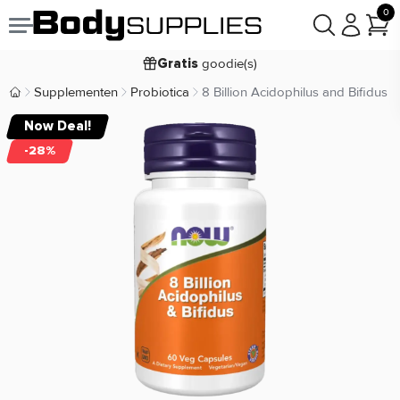
0
Voor
besteld,
bezorgd
22:00
morgen
goodie(s)
Gratis
prijsgarantie
Laagste
Supplementen
Probiotica
8 Billion Acidophilus and Bifidus
Body Supplies | Sportvoeding en Supplementen
Koop nu, betaal in
30 dagen
Now Deal!
9,2/10
-28%