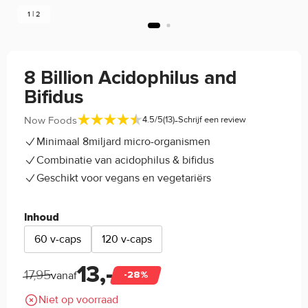
1 | 2
8 Billion Acidophilus and
Bifidus
-
Now Foods
4.5/5
(13)
Schrijf een review
Minimaal 8miljard micro-organismen
Combinatie van acidophilus & bifidus
Geschikt voor vegans en vegetariërs
Inhoud
60 v-caps
120 v-caps
13,-
17,95
vanaf
-28%
Niet op voorraad