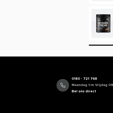
ver de werking van een product?
ing, maar beperkt informatie geven over
ie staan in de EU database mogen vermeld
mogen we daarom veelal niet delen. Zo
cafeïne, terwijl de werking van koffie bij
oduct of wil je meer informatie over de
rvice voor een persoonlijk advies.
0180 - 721 768
Maandag t/m Vrijdag 09:
Bel ons direct