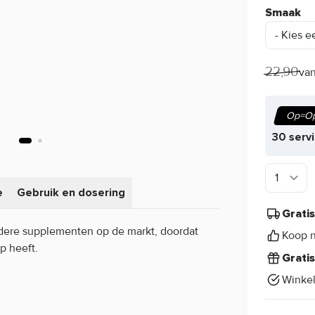
Smaak
22,90
van
Op=Op
30 serv
e
Gebruik en dosering
Grati
ndere supplementen op de markt, doordat
Koop n
p heeft.
Grati
Winke