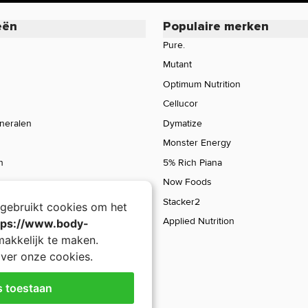
eën
Populaire merken
Pure.
Mutant
Optimum Nutrition
Cellucor
ineralen
Dymatize
Monster Energy
n
5% Rich Piana
Now Foods
Stacker2
gebruikt cookies om het
Applied Nutrition
tps://www.body-
akkelijk te maken.
ver onze cookies.
s toestaan