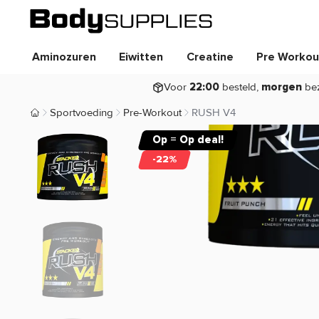
Aminozuren
Eiwitten
Creatine
Pre Workou
Voor
besteld,
be
22:00
morgen
Sportvoeding
Pre-Workout
RUSH V4
Body Supplies | Sportvoeding en Supplementen
Op = Op deal!
-22%