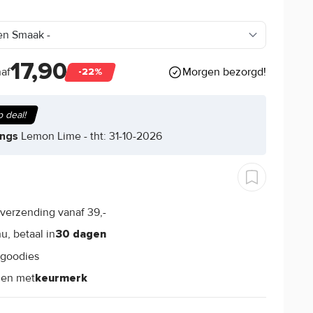
17,90
Morgen bezorgd!
af
-22%
 deal!
ings
Lemon Lime - tht: 31-10-2026
verzending vanaf 39,-
s
u, betaal in
30 dagen
goodies
s
len met
keurmerk