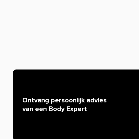
RUSH V4 Stacker2 kenmerken:
30/60 servings
Heerlijke smaken
Top Pre-Workout
Waarom staat er soms weinig of geen informatie o
Helaas mogen wij tegenwoordig, door strenge EU-wetgev
de werking van producten. Alleen zogenaamde claims d
worden. Resultaten uit wetenschappelijke onderzoeken 
mogen we bijvoorbeeld niets zeggen over de werking van 
iedereen bekend is. Zijn er specifieke vragen over dit pr
werking, neem dan gerust contact op met onze klantense
Ontvang persoonlijk advies
van een Body Expert