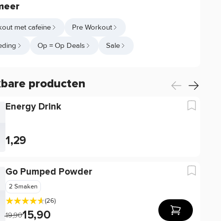
meer
out met cafeïne
Pre Workout
eding
Op = Op Deals
Sale
kbare producten
Energy Drink
1,29
Go Pumped Powder
2 Smaken
(26)
15,90
19,90