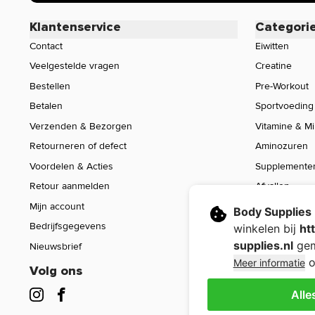
Klantenservice
Categori
Contact
Eiwitten
Veelgestelde vragen
Creatine
Bestellen
Pre-Workout
Betalen
Sportvoeding
Verzenden & Bezorgen
Vitamine & M
Retourneren of defect
Aminozuren
Voordelen & Acties
Supplemente
Retour aanmelden
Afvallen
Mijn account
Voeding
Body Supplies
Bedrijfsgegevens
Sport Gear
winkelen bij
ht
supplies.nl
gem
Nieuwsbrief
Sale
o
Meer informatie
Volg ons
Alle