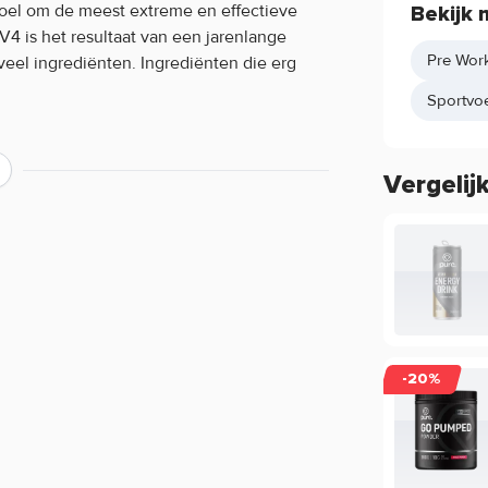
doel om de meest extreme en effectieve
Bekijk 
4 is het resultaat van een jarenlange
Pre Work
veel ingrediënten. Ingrediënten die erg
Sportvo
 en Vitamine B12. Vitamine B6 draagt bij
ersteunt de vermindering van
Vergelij
nen. Creatine helpt prestaties te
tige effect wordt verkregen bij een
training, workout of wedstrijd.
-20%
maken. Benieuwd naar de smaak en werking
et goede adres. Wij leveren direct uit