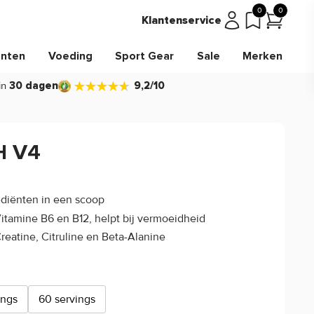
0
0
Klantenservice
nten
Voeding
Sport Gear
Sale
Merken
in
30 dagen
9,2/10
H V4
4.5/5
(22)
ediënten in een scoop
itamine B6 en B12, helpt bij vermoeidheid
reatine, Citruline en Beta-Alanine
ings
60 servings