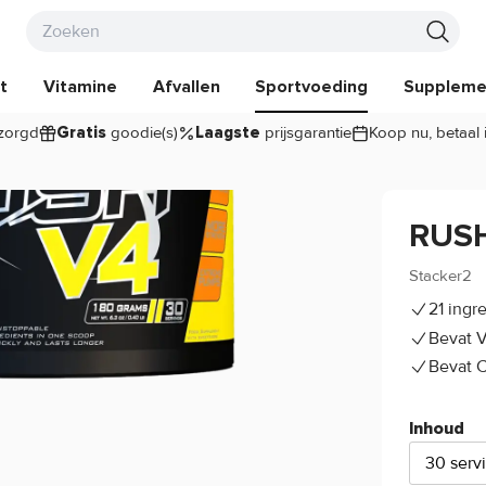
t
Vitamine
Afvallen
Sportvoeding
Suppleme
zorgd
goodie(s)
prijsgarantie
Koop nu, betaal 
Gratis
Laagste
RUS
Stacker2
21 ingr
Bevat V
Bevat C
Inhoud
30 serv