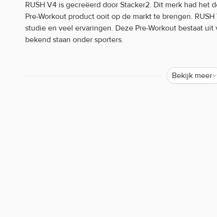
RUSH V4 is gecreëerd door Stacker2. Dit merk had het 
Pre-Workout product ooit op de markt te brengen. RUSH V
studie en veel ervaringen. Deze Pre-Workout bestaat uit 
bekend staan onder sporters.
RUSH V4 bevat bijvoorbeeld de ingrediënten Vitamine B6
aan een goede energievoorziening in de spieren en ond
Bekijk meer
vermoeidheid en moeheid.
Bij 2 servings RUSH V4 krijg je meer dan 3g Creatine bin
verbeteren bij explosieve krachtsinspanningen. Het guns
dagelijkse inname van 3g Creatine.
Deze ingrediënten kunnen dus erg gunstig zijn tijdens je 
RUSH V4 is verkrijgbaar in meerderere heerlijke fruits
van deze Pre-Workout? Bij Body Supplies ben je dan aan h
voorraad en besteden grote zorg aan jouw bestelling.