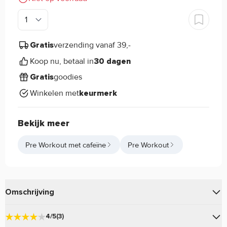
verzending vanaf 39,-
Gratis
Koop nu, betaal in
30 dagen
goodies
Gratis
Winkelen met
keurmerk
Bekijk meer
Pre Workout met cafeïne
Pre Workout
Omschrijving
Bad Standing van Captain's Choice is een Pre Workout met
4/5
(3)
ingrediënten voor een optimale werking!