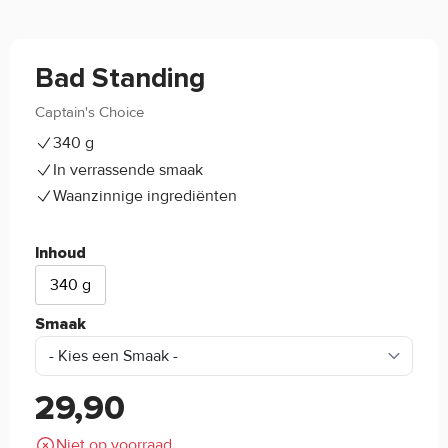
Bad Standing
Captain's Choice
4/5
(3)
340 g
In verrassende smaak
Waanzinnige ingrediënten
Inhoud
340 g
Smaak
29,90
Niet op voorraad