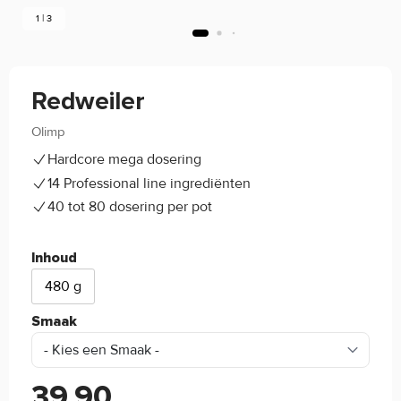
1 | 3
Redweiler
Olimp
5/5
(19)
Hardcore mega dosering
14 Professional line ingrediënten
40 tot 80 dosering per pot
Inhoud
480 g
Smaak
39,90