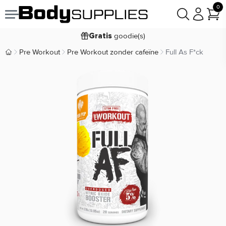
0
Voor
besteld,
bezorgd
22:00
morgen
goodie(s)
Gratis
prijsgarantie
Laagste
Pre Workout
Pre Workout zonder cafeïne
Full As F*ck
Body Supplies | Sportvoeding en Supplementen
Koop nu, betaal in
30 dagen
9,2/10