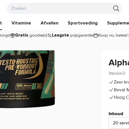
t
Vitamine
Afvallen
Sportvoeding
Suppleme
zorgd
goodie(s)
prijsgarantie
Koop nu, betaal 
Gratis
Laagste
Alph
Stacker2
Zeer kr
Bevat M
Hoog C
Inhoud
20 serv