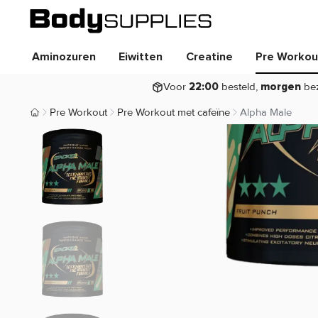
Aminozuren
Eiwitten
Creatine
Pre Workou
Voor
besteld,
be
22:00
morgen
Pre Workout
Pre Workout met cafeïne
Alpha Male
Body Supplies | Sportvoeding en Supplementen