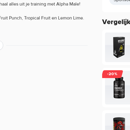
al alles uit je training met Alpha Male!
Fruit Punch, Tropical Fruit en Lemon Lime.
Vergelij
ver de werking van een product?
-20%
ing, maar beperkt informatie geven over
ie staan in de EU database mogen vermeld
mogen we daarom veelal niet delen. Zo
cafeïne, terwijl de werking van koffie bij
oduct of wil je meer informatie over de
rvice voor een persoonlijk advies.