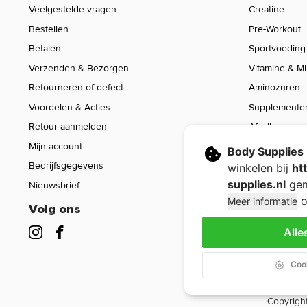
Veelgestelde vragen
Creatine
Bestellen
Pre-Workout
Betalen
Sportvoeding
Verzenden & Bezorgen
Vitamine & M
Retourneren of defect
Aminozuren
Voordelen & Acties
Supplemente
Retour aanmelden
Afvallen
Mijn account
Voeding
Body Supplies
Bedrijfsgegevens
Sport Gear
winkelen bij
ht
supplies.nl
gem
Nieuwsbrief
Sale
o
Meer informatie
Volg ons
Alle
Cook
Copyright