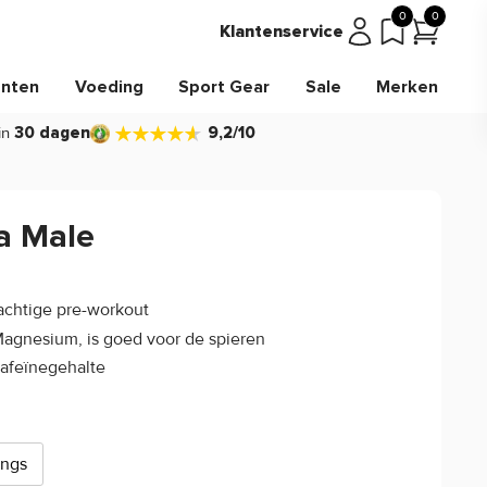
0
0
Klantenservice
nten
Voeding
Sport Gear
Sale
Merken
in
30 dagen
9,2/10
a Male
4.3/5
(3)
achtige pre-workout
agnesium, is goed voor de spieren
afeïnegehalte
ings