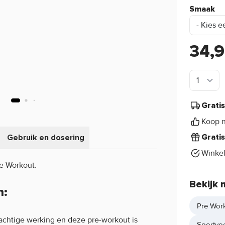
Smaak
34,
Grati
Koop n
Gebruik en dosering
Grati
Winke
re Workout.
Bekijk 
n:
Pre Work
achtige werking en deze pre-workout is
Sportvo