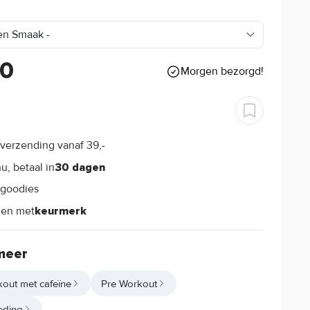
90
Morgen bezorgd!
verzending vanaf 39,-
s
u, betaal in
30 dagen
goodies
s
len met
keurmerk
meer
out met cafeïne
Pre Workout
eding