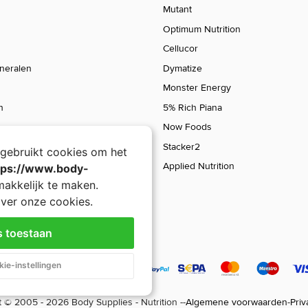
Mutant
Optimum Nutrition
Cellucor
ineralen
Dymatize
Monster Energy
n
5% Rich Piana
Now Foods
Stacker2
gebruikt cookies om het
Applied Nutrition
tps://www.body-
akkelijk te maken.
ver onze cookies.
s toestaan
Alpha Male
ie-instellingen
34,90
 © 2005 - 2026 Body Supplies - Nutrition -
-
Algemene voorwaarden
-
Priv