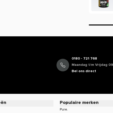
0180 - 721 768
Maandag t/m Vrijdag 09:
Bel ons direct
eën
Populaire merken
Pure.