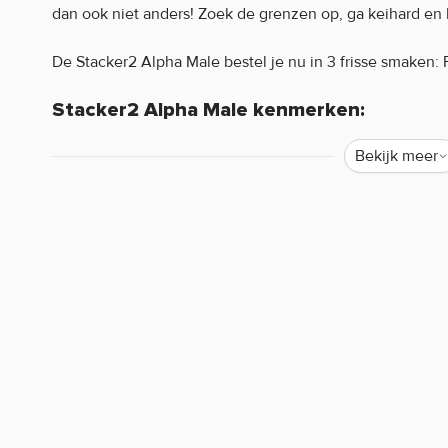
dan ook niet anders! Zoek de grenzen op, ga keihard en ha
De Stacker2 Alpha Male bestel je nu in 3 frisse smaken: 
Stacker2 Alpha Male kenmerken:
Bekijk meer
Krachtige pre-workout
20 servings
3 heerlijke smaken
Waarom staat er soms weinig of geen informatie o
Helaas mogen wij tegenwoordig, door strenge EU-wetgev
de werking van producten. Alleen zogenaamde claims d
worden. Resultaten uit wetenschappelijke onderzoeken 
mogen we bijvoorbeeld niets zeggen over de werking van 
iedereen bekend is. Zijn er specifieke vragen over dit pr
werking, neem dan gerust contact op met onze klantense