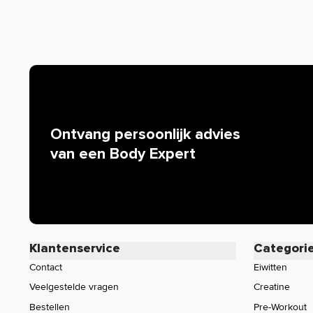
de werking van producten. Alleen zogenaamde claims d
worden. Resultaten uit wetenschappelijke onderzoeken 
mogen we bijvoorbeeld niets zeggen over de werking van 
iedereen bekend is. Zijn er specifieke vragen over dit pr
werking, neem dan gerust contact op met onze klantense
Ontvang persoonlijk advies
van een Body Expert
Klantenservice
Categori
Contact
Eiwitten
Veelgestelde vragen
Creatine
Bestellen
Pre-Workout