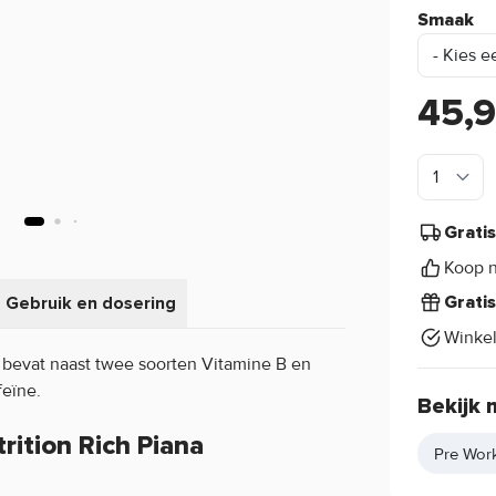
Smaak
45,
Grati
Koop n
Gebruik en dosering
Grati
Winke
a bevat naast twee soorten Vitamine B en
eïne.
Bekijk 
rition Rich Piana
Pre Work