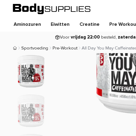
Aminozuren
Eiwitten
Creatine
Pre Workou
Voor
besteld,
vrijdag 22:00
zaterda
Sportvoeding
Pre-Workout
All Day You May Caffeinate
Body Supplies | Sportvoeding en Supplementen