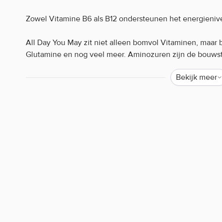
Zowel Vitamine B6 als B12 ondersteunen het energienivea
All Day You May zit niet alleen bomvol Vitaminen, maar
Glutamine en nog veel meer. Aminozuren zijn de bouwst
Bekijk meer
All Day You May 5% Nutrition Rich Piana is speciaal samen
nemen.
All Day You May is het nieuwe ‘state of the art’ product v
All Day You May Caffeinated 5% Nutrition Rich Pia
10:1:1 BCAA verhouding
125mg Cafeïne
Bevat Vitamine B
500g per pot
Waarom staat er soms weinig of geen informatie o
Helaas mogen wij tegenwoordig, door strenge EU-wetgev