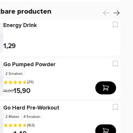
kbare producten
Energy Drink
1,29
Go Pumped Powder
2 Smaken
(26)
15,90
19,90
Go Hard Pre-Workout
2 Maten
4 Smaken
(163)