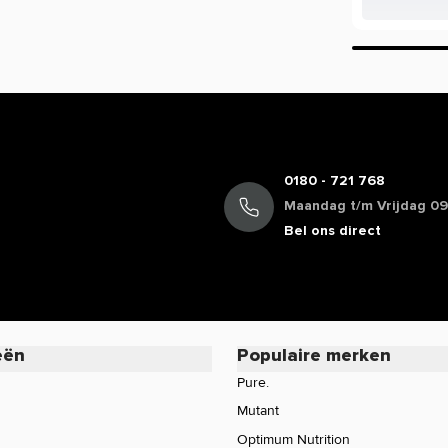
ie staan in de EU database mogen vermeld
mogen we daarom veelal niet delen. Zo
cafeïne, terwijl de werking van koffie bij
oduct of wil je meer informatie over de
rvice voor een persoonlijk advies.
0180 - 721 768
Maandag t/m Vrijdag 09:
Bel ons direct
eën
Populaire merken
Pure.
Mutant
Optimum Nutrition