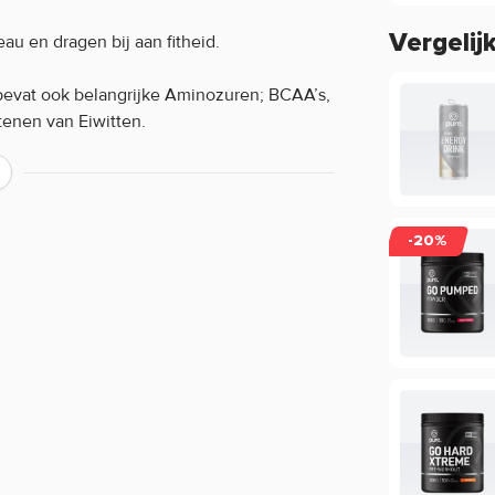
Vergelij
u en dragen bij aan fitheid.
 bevat ook belangrijke Aminozuren; BCAA’s,
enen van Eiwitten.
gesteld om tijdens je training in te
-20%
an Rich Piana… Ben jij er klaar voor?
na kenmerken:
ver de werking van een product?
ing, maar beperkt informatie geven over