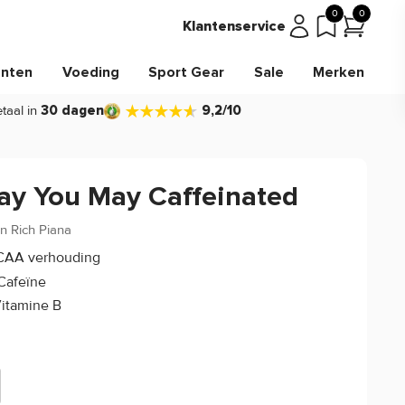
0
0
Klantenservice
nten
Voeding
Sport Gear
Sale
Merken
taal in
30 dagen
9,2/10
Day You May Caffeinated
on Rich Piana
4/5
(5)
BCAA verhouding
Cafeïne
Vitamine B