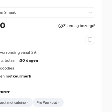
90
Zaterdag bezorgd!
verzending vanaf 39,-
s
u, betaal in
30 dagen
goodies
s
len met
keurmerk
meer
out met cafeïne
Pre Workout