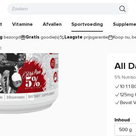
t
Vitamine
Afvallen
Sportvoeding
Suppleme
bezorgd
goodie(s)
prijsgarantie
Koop nu, be
g
Gratis
Laagste
d
All 
5% Nutriti
10:1:1 
125mg 
Bevat 
Inhoud
500 g