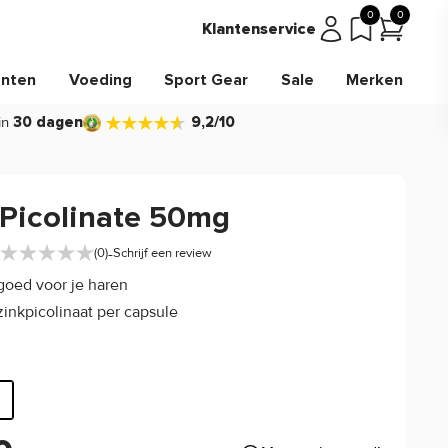
0
0
Klantenservice
nten
Voeding
Sport Gear
Sale
Merken
in
30 dagen
9,2/10
 Picolinate 50mg
-
(0)
Schrijf een review
 goed voor je haren
inkpicolinaat per capsule