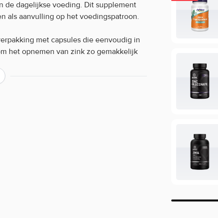
n de dagelijkse voeding. Dit supplement
en als aanvulling op het voedingspatroon.
verpakking met capsules die eenvoudig in
 om het opnemen van zink zo gemakkelijk
 aan de dagelijkse supplementenroutine.
dagelijks gebruik.
en:
n:
eur tijdens een maaltijd. Houd je aan de
:
 van verschillende merken aan. Bestel je