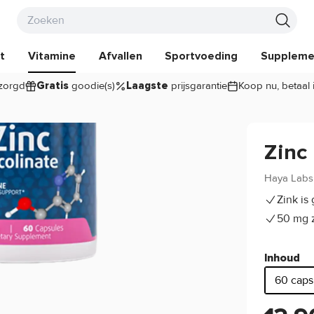
t
Vitamine
Afvallen
Sportvoeding
Suppleme
zorgd
goodie(s)
prijsgarantie
Koop nu, betaal 
Gratis
Laagste
Zinc
Haya Labs
Zink is
50 mg z
Inhoud
60 caps