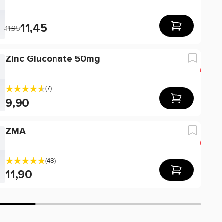
11,45
11,95
Zinc Gluconate 50mg
-2
(7)
9,90
ZMA
-3
(48)
11,90