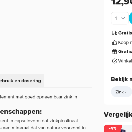
12,9
Grati
Koop n
Grati
Winke
Bekijk 
ebruik en dosering
Zink
lement met goed opneembaar zink in
igenschappen:
Vergelij
ent in capsulevorm dat zinkpicolinaat
s een mineraal dat van nature voorkomt in
-4%