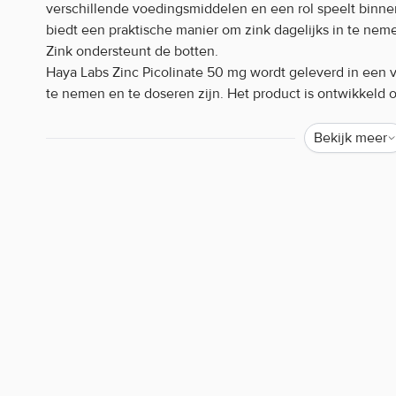
verschillende voedingsmiddelen en een rol speelt binne
biedt een praktische manier om zink dagelijks in te nem
Zink ondersteunt de botten.
Haya Labs Zinc Picolinate 50 mg wordt geleverd in een 
te nemen en te doseren zijn. Het product is ontwikkeld
mogelijk te maken en kan eenvoudig worden toegevoegd
Dankzij de capsulevorm is het supplement geschikt voor 
Bekijk meer
Haya Labs Zinc Picolinate 50 mg kenmerk
Zink is goed voor je haren
50 mg zinkpicolinaat per capsule
Gemakkelijk mee te nemen
Antioxidant
Haya Labs Zinc Picolinate 50 mg gebruike
Neem dagelijks 1 capsule met voldoende water, bij voork
aanbevolen dagelijkse dosering.
Haya Labs Zinc Picolinate 50 mg bestellen
Body Supplies biedt een breed assortiment supplementen