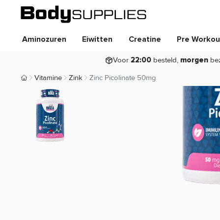
Aminozuren
Eiwitten
Creatine
Pre Workou
Voor
besteld,
be
22:00
morgen
Vitamine
Zink
Zinc Picolinate 50mg
Body Supplies | Sportvoeding en Supplementen