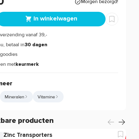
0
Morgen bezorgd!
In winkelwagen
verzending vanaf 39,-
s
u, betaal in
30 dagen
goodies
s
len met
keurmerk
meer
Mineralen
Vitamine
kbare producten
Zinc Transporters
-2