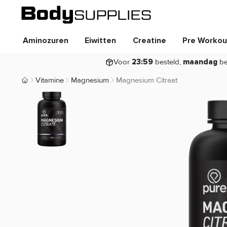
Aminozuren
Eiwitten
Creatine
Pre Workou
Voor
besteld,
be
23:59
maandag
Vitamine
Magnesium
Magnesium Citraat
Body Supplies | Sportvoeding en Supplementen