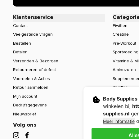
iedereen bekend is. Zijn er specifieke vragen over dit pr
werking, neem dan gerust contact op met onze klantense
Klantenservice
Categori
Contact
Eiwitten
Veelgestelde vragen
Creatine
Bestellen
Pre-Workout
Betalen
Sportvoeding
Verzenden & Bezorgen
Vitamine & M
Retourneren of defect
Aminozuren
Voordelen & Acties
Supplemente
Retour aanmelden
Afvallen
Mijn account
Voeding
Body Supplies
Bedrijfsgegevens
Sport Gear
winkelen bij
ht
supplies.nl
gem
Nieuwsbrief
Sale
o
Meer informatie
Volg ons
Alle