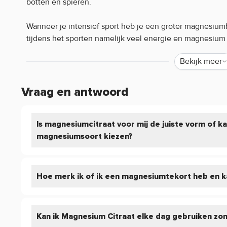
botten en spieren.
Wanneer je intensief sport heb je een groter magnesium
tijdens het sporten namelijk veel energie en magnesium 
Wanneer je niet voldoende magnesium binnen krijgt via j
Bekijk meer
Pure. Magnesium Citraat is dit verleden tijd!
Waarom Pure. Magnesium Citraat?
Vraag en antwoord
Magnesium biedt tal van voordelen voor het lichaam en me
Is magnesiumcitraat voor mij de juiste vorm of k
voldoende van dit mineraal binnen.
magnesiumsoort kiezen?
Magnesium ondersteunt de botten en speelt een belangrij
het de natuurlijke energie in het lichaam en helpt het b
magnesium goed voor de spieren en draagt het bij aan e
Hoe merk ik of ik een magnesiumtekort heb en ka
bij het opbouwen van (lichaams)eiwit.
Hiernaast heeft magnesium veel positieve effecten op p
Kan ik Magnesium Citraat elke dag gebruiken zon
goed voor de gemoedstoestand, leerprestatie, geheugen