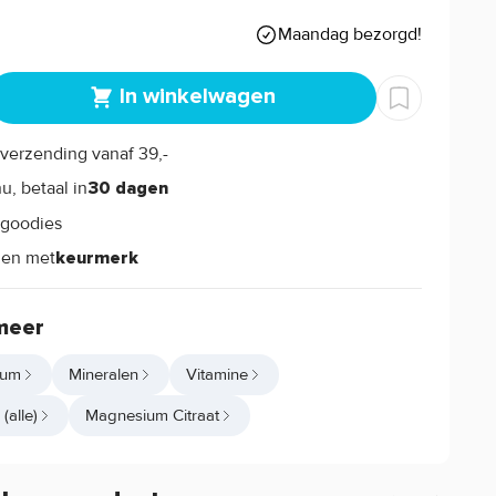
Maandag bezorgd!
In winkelwagen
verzending vanaf 39,-
s
u, betaal in
30 dagen
goodies
s
len met
keurmerk
meer
ium
Mineralen
Vitamine
(alle)
Magnesium Citraat