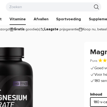
t
Vitamine
Afvallen
Sportvoeding
Suppleme
zorgd
goodie(s)
prijsgarantie
Koop nu, betaal
Gratis
Laagste
Magn
Pure.
Goed v
Voor he
180 ser
Inhoud
180 v-c