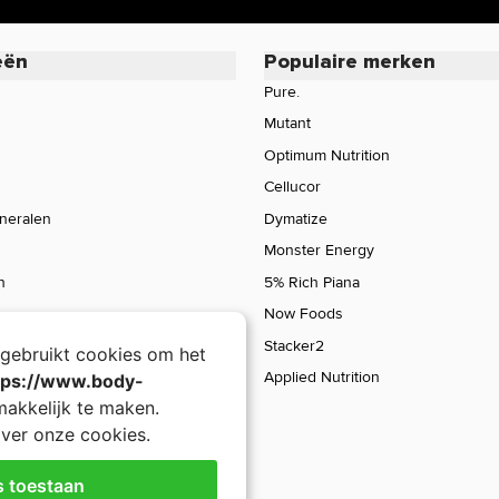
oduct of wil je meer informatie over de
rvice voor een persoonlijk advies.
eën
Populaire merken
Pure.
Mutant
Optimum Nutrition
Cellucor
ineralen
Dymatize
Monster Energy
n
5% Rich Piana
Now Foods
Stacker2
gebruikt cookies om het
Applied Nutrition
tps://www.body-
akkelijk te maken.
ver onze cookies.
s toestaan