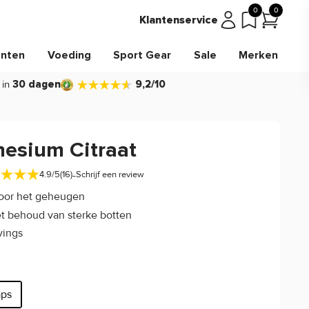
0
0
Klantenservice
nten
Voeding
Sport Gear
Sale
Merken
 in
30 dagen
9,2/10
esium Citraat
-
4.9/5
(16)
Schrijf een review
oor het geheugen
t behoud van sterke botten
vings
aps