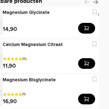
kbare producten
Magnesium Glycinate
-2
14,90
Calcium Magnesium Citraat
(15)
11,90
Magnesium Bisglycinate
(11)
16,90