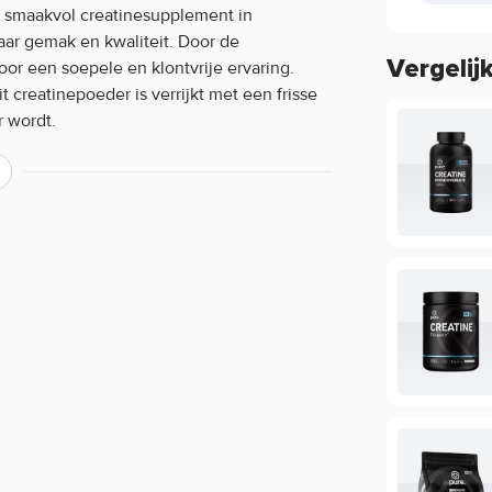
n smaakvol creatinesupplement in
aar gemak en kwaliteit. Door de
Vergelij
voor een soepele en klontvrije ervaring.
creatinepoeder is verrijkt met een frisse
 wordt.
d water zonder te schudden of te
iksgemak en smaakbeleving, zodat je het
 product is geschikt voor gebruik op zowel
Flavoured kenmerken:
lavoured gebruiken:
ml koud water. Roer of schud goed totdat