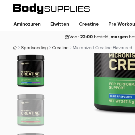
Aminozuren
Eiwitten
Creatine
Pre Workou
Voor
besteld,
be
22:00
morgen
Sportvoeding
Creatine
Micronized Creatine Flavoured
Body Supplies | Sportvoeding en Supplementen