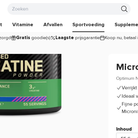
t
Vitamine
Afvallen
Sportvoeding
Suppleme
zorgd
goodie(s)
prijsgarantie
Koop nu, betaal 
Gratis
Laagste
Micr
Optimum Nu
Verrijk
Ideaal 
Fijne p
Micron
Inhoud