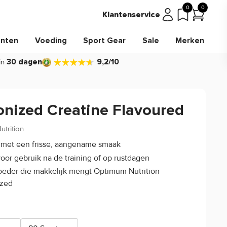
0
0
Klantenservice
nten
Voeding
Sport Gear
Sale
Merken
in
30 dagen
9,2/10
onized Creatine Flavoured
trition
4.7/5
(3)
t met een frisse, aangename smaak
voor gebruik na de training of op rustdagen
oeder die makkelijk mengt Optimum Nutrition
ized