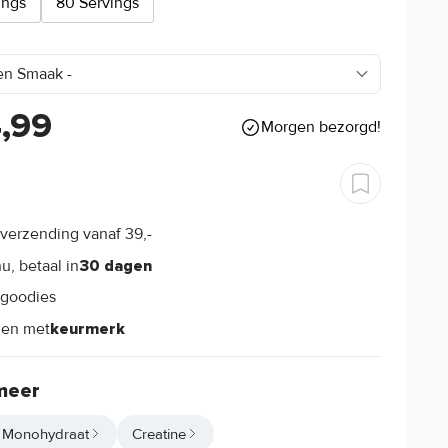
ings
80 Servings
4,99
Morgen bezorgd!
verzending vanaf 39,-
s
u, betaal in
30 dagen
goodies
s
len met
keurmerk
meer
e Monohydraat
Creatine