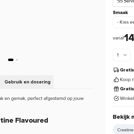
55 Serv
Smaak
1
vanaf
Grati
Koop n
Gebruik en dosering
Grati
Winke
ak en gemak, perfect afgestemd op jouw
Bekijk 
tine Flavoured
Creatin