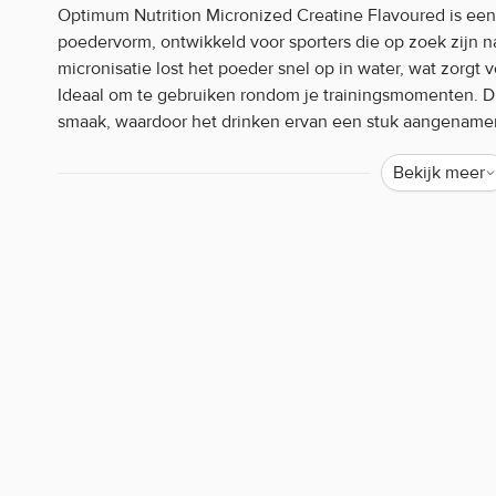
Optimum Nutrition Micronized Creatine Flavoured is ee
poedervorm, ontwikkeld voor sporters die op zoek zijn n
micronisatie lost het poeder snel op in water, wat zorgt 
Ideaal om te gebruiken rondom je trainingsmomenten. Dit 
smaak, waardoor het drinken ervan een stuk aangenamer
Bekijk meer
Dankzij de fijne structuur mengt het moeiteloos met kou
blenderen. De formule is ontworpen met oog voor gebru
eenvoudig aan je dagelijkse routine kunt toevoegen. Het
trainings- als rustdagen.
Optimum Nutrition Micronized Creatine 
Verrijkt met een frisse, aangename smaak
Ideaal voor gebruik na de training of op rustdagen
Fijne poeder die makkelijk mengt
Optimum Nutrition Micronized Creatine F
Meng 4,5 g (ongeveer 1 afgestreken maatlepel) met 250 