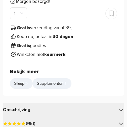
Morgen bezorgd!
verzending vanaf 39,-
Gratis
Koop nu, betaal in
30 dagen
goodies
Gratis
Winkelen met
keurmerk
Bekijk meer
Slaap
Supplementen
Omschrijving
Sluit je dag rustig af met
Applied Nutrition Men’s 40+
5/5
(1)