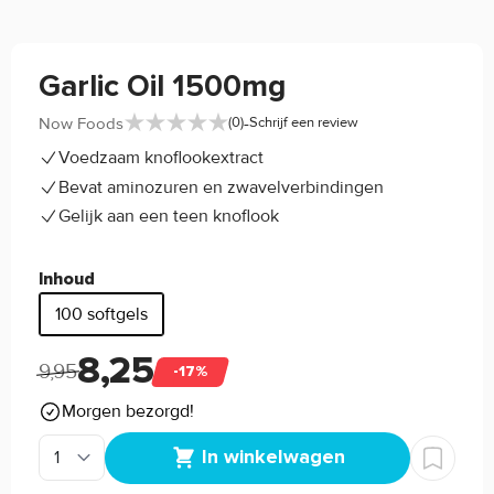
Garlic Oil 1500mg
-
Now Foods
(0)
Schrijf een review
Voedzaam knoflookextract
Bevat aminozuren en zwavelverbindingen
Gelijk aan een teen knoflook
Inhoud
100 softgels
8,25
9,95
-17%
Morgen bezorgd!
In winkelwagen