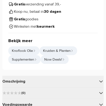
verzending vanaf 39,-
Gratis
Koop nu, betaal in
30 dagen
goodies
Gratis
Winkelen met
keurmerk
Bekijk meer
Knoflook Olie
Kruiden & Planten
Supplementen
Now Deals!
Omschrijving
van
is een
Garlic Oil 1500mg
Now Foods
(0)
voedingssupplement dat knoflookextract bevat met hoge
★
★
★
★
★
voedingswaarden, in de vorm van zachte gels.
0
Voedingswaarde