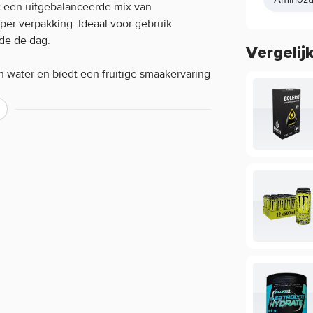
t een uitgebalanceerde mix van
s per verpakking. Ideaal voor gebruik
nde de dag.
Vergelij
 water en biedt een fruitige smaakervaring
 Door de combinatie van aminozuren en
uiken tijdens of na fysieke inspanning.
k mee te nemen in je sporttas en eenvoudig
erken:
iken:
pakking) met 250 ml water. Goed schudden
 direct na je training. Gebruik niet meer dan
 en buiten bereik van kinderen houden.