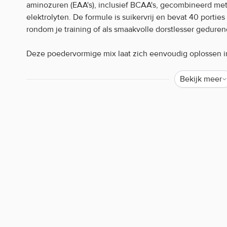
aminozuren (EAA's), inclusief BCAA's, gecombineerd me
elektrolyten. De formule is suikervrij en bevat 40 portie
rondom je training of als smaakvolle dorstlesser gedure
Deze poedervormige mix laat zich eenvoudig oplossen in
met tonen van aardbei, framboos en ander zomers fruit.
elektrolyten is de formule bijzonder geschikt om te gebr
Bekijk meer
Dankzij het compacte formaat is het product gemakkelij
te doseren met de bijgeleverde maatschep.
Scivation Xtend EAA + Electrolytes kenm
Verrijkt met elektrolyten
Heerlijke zomerse fruitsmaken
40 porties per verpakking
Suikervrije formule
Scivation Xtend EAA + Electrolytes gebru
Meng één afgestreken maatschep (bijgesloten in de ver
of roeren totdat het volledig is opgelost. Drink tijdens of
twee porties per dag. Bewaren op een koele, droge plek