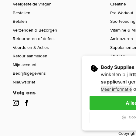
Veelgestelde vragen
Creatine
Bestellen
Pre-Workout
Betalen
Sportvoeding
Verzenden & Bezorgen
Vitamine & M
Retourneren of defect
Aminozuren
Voordelen & Acties
Supplemente
Retour aanmelden
Afvallen
Mijn account
Voeding
Body Supplies
Bedrijfsgegevens
Sport Gear
winkelen bij
ht
supplies.nl
gem
Nieuwsbrief
Sale
o
Meer informatie
Volg ons
Alle
Cook
Copyright