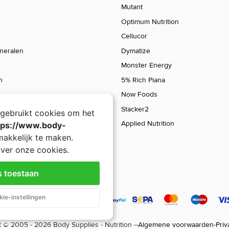
Mutant
Optimum Nutrition
Cellucor
ineralen
Dymatize
Monster Energy
n
5% Rich Piana
Now Foods
Stacker2
gebruikt cookies om het
Applied Nutrition
tps://www.body-
akkelijk te maken.
ver onze cookies.
s toestaan
EAA + Electroytes
ie-instellingen
26,90
 © 2005 - 2026 Body Supplies - Nutrition -
-
Algemene voorwaarden
-
Priv