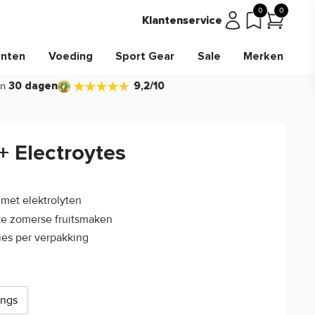
0
0
Klantenservice
nten
Voeding
Sport Gear
Sale
Merken
in
30 dagen
9,2/10
+ Electroytes
(0)
t met elektrolyten
ke zomerse fruitsmaken
ies per verpakking
ings