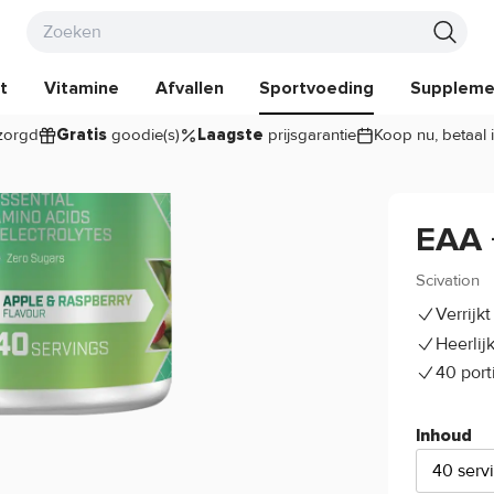
t
Vitamine
Afvallen
Sportvoeding
Suppleme
zorgd
goodie(s)
prijsgarantie
Koop nu, betaal 
Gratis
Laagste
EAA 
Scivation
Verrijk
Heerlij
40 port
Inhoud
40 serv