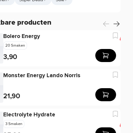
kbare producten
Bolero Energy
-2
20 Smaken
3,90
Monster Energy Lando Norris
21,90
Electrolyte Hydrate
-4
3 Smaken