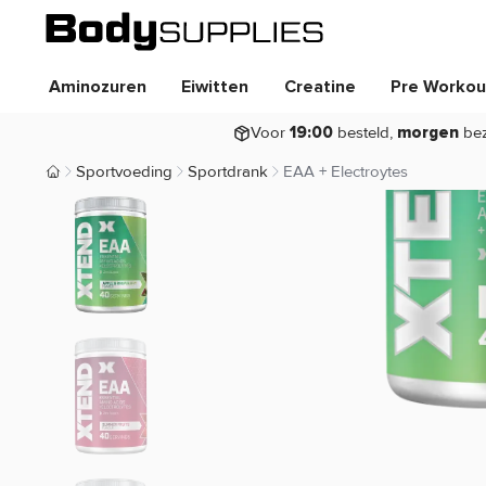
Aminozuren
Eiwitten
Creatine
Pre Workou
Voor
besteld,
be
19:00
morgen
Sportvoeding
Sportdrank
EAA + Electroytes
Body Supplies | Sportvoeding en Supplementen