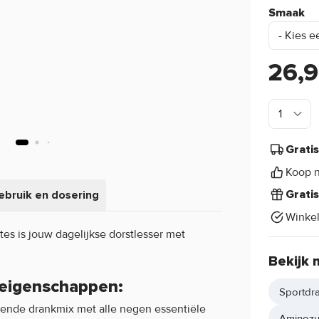
Smaak
26,
Grati
Koop n
ebruik en dosering
Grati
Winke
ytes is jouw dagelijkse dorstlesser met
Bekijk 
 eigenschappen:
Sportdr
ssende drankmix met alle negen essentiële
Aminozu