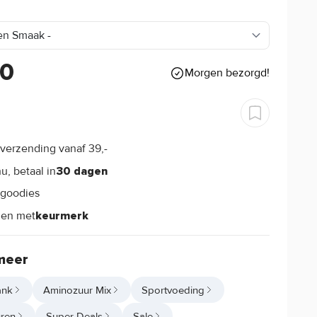
90
Morgen bezorgd!
verzending vanaf 39,-
s
u, betaal in
30 dagen
goodies
s
len met
keurmerk
meer
ank
Aminozuur Mix
Sportvoeding
ren
Super Deals
Sale