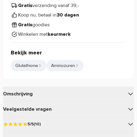
verzending vanaf 39,-
Gratis
Koop nu, betaal in
30 dagen
goodies
Gratis
Winkelen met
keurmerk
Bekijk meer
Glutathione
Aminozuren
Omschrijving
Met
voorkom jij een te kort aan dit
Pure. Glutathione
Veelgestelde vragen
belangrijke aminozuur, dat is opgebouwd uit de aminozuren
cysteïne, glycine en glutamine!
Vraag en antwoord
5/5
(10)
Wat is Glutathion?