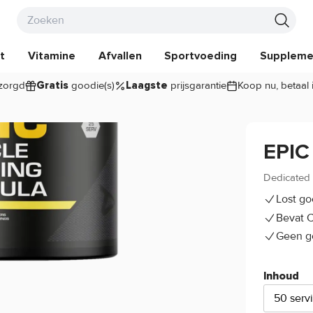
t
Vitamine
Afvallen
Sportvoeding
Suppleme
zorgd
goodie(s)
prijsgarantie
Koop nu, betaal 
Gratis
Laagste
EPIC
Dedicated 
Lost g
Bevat C
Geen g
Inhoud
50 serv