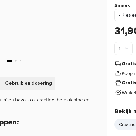
Smaak
31,9
Grati
Koop n
Gebruik en dosering
Grati
Winke
la’ en bevat o.a. creatine, beta alanine en
Bekijk 
appen:
Creatine