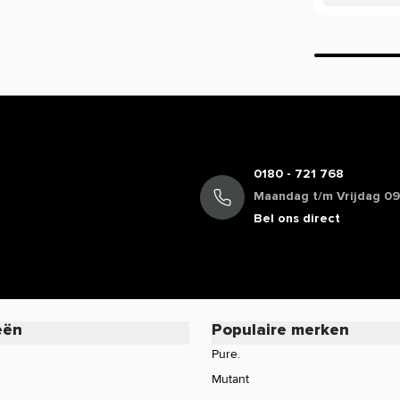
0180 - 721 768
Maandag t/m Vrijdag 09:
Bel ons direct
eën
Populaire merken
Pure.
Mutant