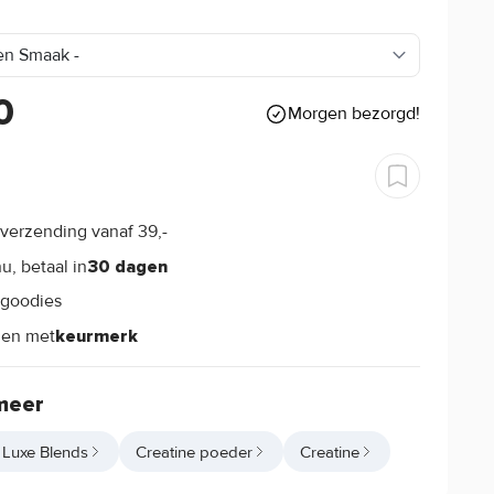
0
Morgen bezorgd!
verzending vanaf 39,-
s
u, betaal in
30 dagen
goodies
s
len met
keurmerk
meer
 Luxe Blends
Creatine poeder
Creatine