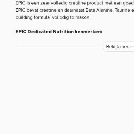
EPIC is een zeer volledig creatine product met een goe
EPIC bevat creatine en daarnaast Beta Alanine, Taurine
building formula’ volledig te maken.
EPIC Dedicated Nutrition kenmerken:
50servings
Lost goed op
Bekijk meer
Bevat creatine, beta alanine en taurine
Geen goedkope vulstoffen
Waarom staat er soms weinig of geen informatie o
Helaas mogen wij tegenwoordig, door strenge EU-wetgev
de werking van producten. Alleen zogenaamde claims d
worden. Resultaten uit wetenschappelijke onderzoeken 
mogen we bijvoorbeeld niets zeggen over de werking van 
iedereen bekend is. Zijn er specifieke vragen over dit pr
werking, neem dan gerust contact op met onze klantense