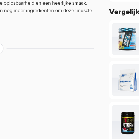
de oplosbaarheid en een heerlijke smaak.
 en nog meer ingrediënten om deze ‘muscle
Vergelij
ver de werking van een product?
ing, maar beperkt informatie geven over
ie staan in de EU database mogen vermeld
mogen we daarom veelal niet delen. Zo
cafeïne, terwijl de werking van koffie bij
oduct of wil je meer informatie over de
rvice voor een persoonlijk advies.