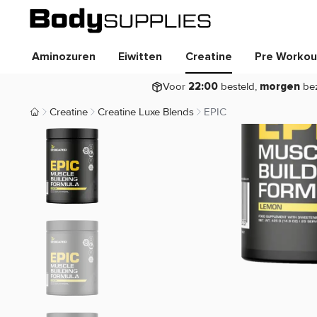
Aminozuren
Eiwitten
Creatine
Pre Workou
Voor
besteld,
be
22:00
morgen
Creatine
Creatine Luxe Blends
EPIC
Body Supplies | Sportvoeding en Supplementen