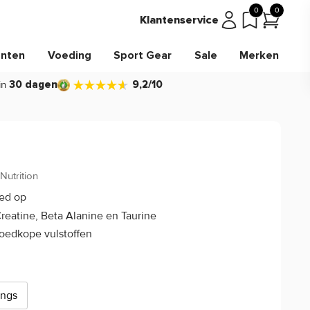
0
0
Klantenservice
nten
Voeding
Sport Gear
Sale
Merken
in
30 dagen
9,2/10
Nutrition
4.6/5
(5)
oed op
reatine, Beta Alanine en Taurine
oedkope vulstoffen
ings