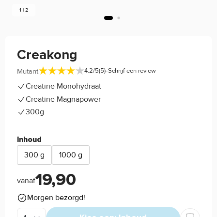
1 | 2
Creakong
-
Mutant
4.2/5
(5)
Schrijf een review
Creatine Monohydraat
Creatine Magnapower
300g
Inhoud
300 g
1000 g
19,90
vanaf
Morgen bezorgd!