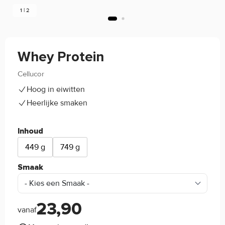
1 | 2
Whey Protein
Cellucor
(0)
Hoog in eiwitten
Heerlijke smaken
Inhoud
449 g
749 g
Smaak
23,90
vanaf