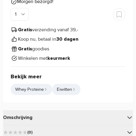
Morgen bezorgd!
verzending vanaf 39,-
Gratis
Koop nu, betaal in
30 dagen
goodies
Gratis
Winkelen met
keurmerk
Bekijk meer
Whey Proteine
Eiwitten
Omschrijving
De
van
combineert
C4 Whey Protein
Cellucor
(0)