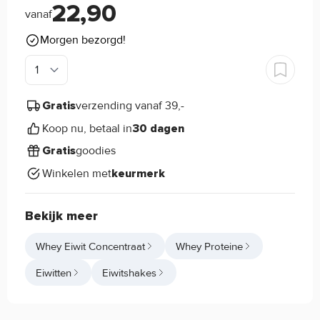
22,90
vanaf
Morgen bezorgd!
verzending vanaf 39,-
Gratis
Koop nu, betaal in
30 dagen
goodies
Gratis
Winkelen met
keurmerk
Bekijk meer
Whey Eiwit Concentraat
Whey Proteine
Eiwitten
Eiwitshakes