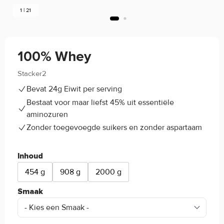
1 | 21
100% Whey
Stacker2
4.8/5
(72)
Bevat 24g Eiwit per serving
Bestaat voor maar liefst 45% uit essentiële
aminozuren
Zonder toegevoegde suikers en zonder aspartaam
Inhoud
454 g
908 g
2000 g
Smaak