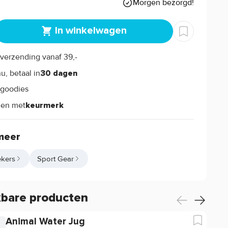
0
Morgen bezorgd!
In winkelwagen
verzending vanaf 39,-
s
u, betaal in
30 dagen
goodies
s
len met
keurmerk
meer
kers
Sport Gear
kbare producten
Animal Water Jug