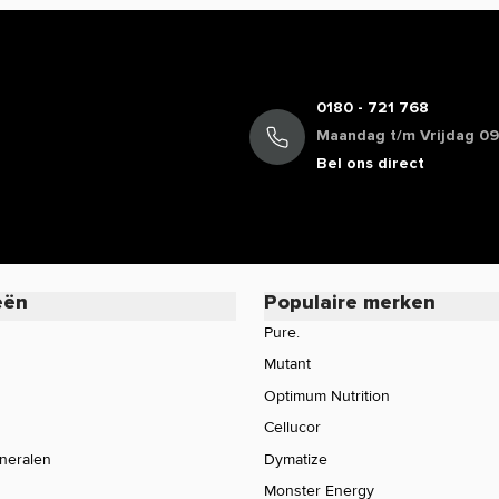
0180 - 721 768
Maandag t/m Vrijdag 09:
Bel ons direct
eën
Populaire merken
Pure.
Mutant
Optimum Nutrition
Cellucor
ineralen
Dymatize
Monster Energy