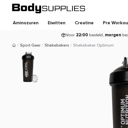
Aminozuren
Eiwitten
Creatine
Pre Workou
Voor
besteld,
be
22:00
morgen
Sport Gear
Shakebekers
Shakebeker Optimum
Body Supplies | Sportvoeding en Supplementen