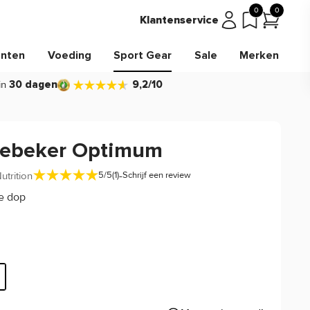
0
0
Klantenservice
nten
Voeding
Sport Gear
Sale
Merken
in
30 dagen
9,2/10
ebeker Optimum
-
trition
5/5
(1)
Schrijf een review
e dop