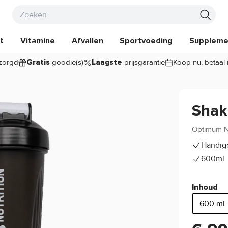
t
Vitamine
Afvallen
Sportvoeding
Suppleme
zorgd
goodie(s)
prijsgarantie
Koop nu, betaal 
Gratis
Laagste
Shak
Optimum Nu
Handig
600ml
Inhoud
600 ml