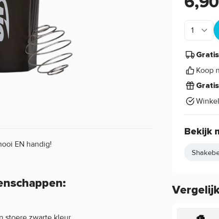
6,9
Grati
Koop n
Grati
Winke
Bekijk 
 mooi EN handig!
Shakebe
enschappen:
Vergelij
 stoere zwarte kleur.