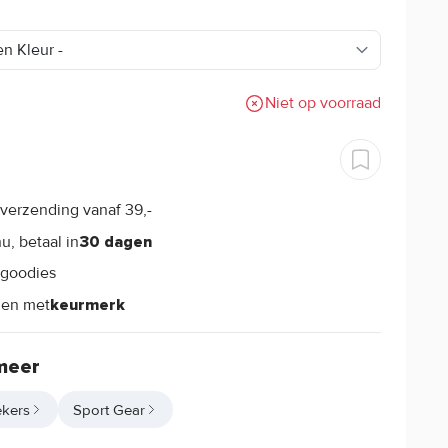
Niet op voorraad
verzending vanaf 39,-
s
u, betaal in
30 dagen
goodies
s
len met
keurmerk
meer
kers
Sport Gear