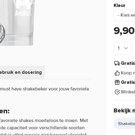
Kleur
9,90
Grati
ebruik en dosering
Koop n
Grati
 must have shakebeker voor jouw favoriete
Winke
en:
Bekijk 
favoriete shakes moeiteloos te mixen. Met
Shakebe
e capaciteit voor verschillende soorten
at je altijd precies ziet hoeveel vloeistof