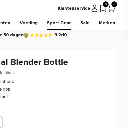
0
0
Klantenservice
nten
Voeding
Sport Gear
Sale
Merken
in
30 dagen
9,2/10
al Blender Bottle
utrition
(0)
 inhoud
e dop
rant