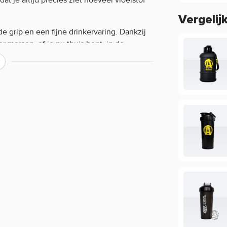
Vergelij
e grip en een fijne drinkervaring. Dankzij
r morsen, of je nu thuis bent, in de
 eenvoudig te openen, terwijl het handige
e shaker een shakebal, die helpt om
e shake.
eg je favoriete poeder toe en plaats de
krachtig om een glad mengsel te creëren.
rediënten. Na gebruik kan de shaker
volgende shake!