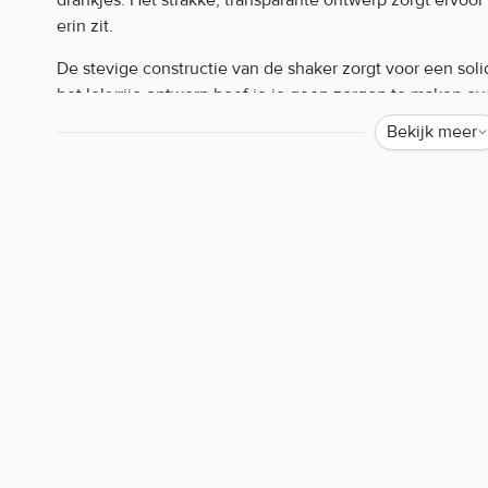
erin zit.
De stevige constructie van de shaker zorgt voor een solid
het lekvrije ontwerp hoef je je geen zorgen te maken ove
sportschool of onderweg. De deksel sluit stevig af en is
Bekijk meer
hengsel zorgt voor extra draaggemak. Bovendien bevat d
klontjes te voorkomen en zorgt voor een perfect gemixt
Animal Blender Bottle kenmerken:
500 ml inhoud
Handige dop
Transparant
Makkelijk te reinigen
Animal Blender Bottle gebruiken:
Vul de shaker met de gewenste hoeveelheid vloeistof, vo
shakebal in de beker. Sluit de deksel goed af en schud 
De shakebal helpt bij het gelijkmatig mengen van de ing
eenvoudig gereinigd worden, zodat hij klaar is voor de 