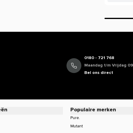
 van verschillende merken aan. Bestel je
 en profiteer van scherpe prijzen en snelle
0180 - 721 768
Maandag t/m Vrijdag 09:
Bel ons direct
eën
Populaire merken
Pure.
Mutant