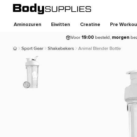
Aminozuren
Eiwitten
Creatine
Pre Workou
Voor
besteld,
be
19:00
morgen
Sport Gear
Shakebekers
Animal Blender Bottle
Body Supplies | Sportvoeding en Supplementen