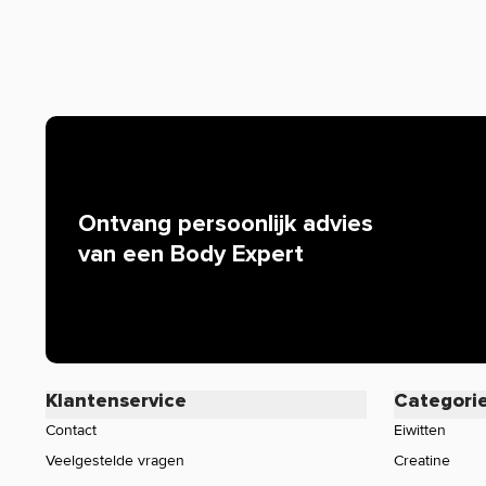
Animal Blender Bottle bestellen:
Body Supplies biedt een breed assortiment supplementen
Shakebeker
van o.a.
Universal Nutrition
bij Body Supplies
levering.
Ontvang persoonlijk advies
van een Body Expert
Klantenservice
Categori
Contact
Eiwitten
Veelgestelde vragen
Creatine