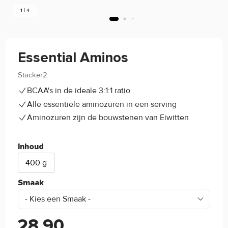
1 | 4
Essential Aminos
Stacker2
5/5
(3)
BCAA's in de ideale 3:1:1 ratio
Alle essentiële aminozuren in een serving
Aminozuren zijn de bouwstenen van Eiwitten
Inhoud
400 g
Smaak
28,90