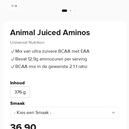
1 | 4
Animal Juiced Aminos
Universal Nutrition
4.7/5
(3)
Mix van ultra zuivere BCAA met EAA
Bevat 12,9g aminozuren per serving
BCAA mix in de gewenste 2:1:1 ratio
Inhoud
376 g
Smaak
36,90