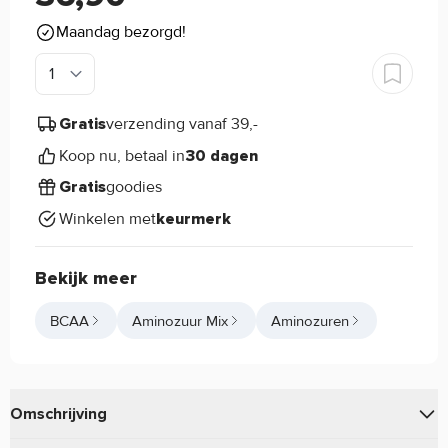
Maandag bezorgd!
verzending vanaf 39,-
Gratis
Koop nu, betaal in
30 dagen
goodies
Gratis
Winkelen met
keurmerk
Bekijk meer
BCAA
Aminozuur Mix
Aminozuren
Omschrijving