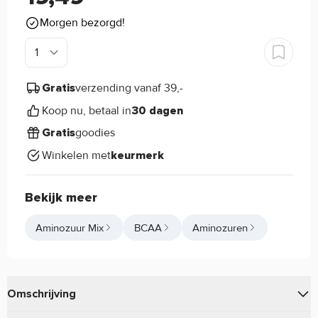
Morgen bezorgd!
verzending vanaf 39,-
Gratis
Koop nu, betaal in
30 dagen
goodies
Gratis
Winkelen met
keurmerk
Bekijk meer
Aminozuur Mix
BCAA
Aminozuren
Omschrijving