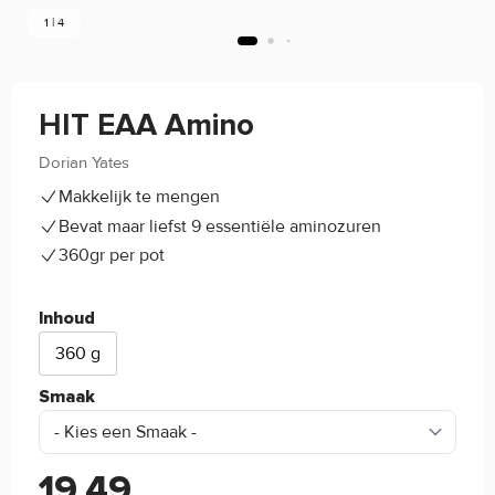
1 | 4
HIT EAA Amino
Dorian Yates
4.3/5
(3)
Makkelijk te mengen
Bevat maar liefst 9 essentiële aminozuren
360gr per pot
Inhoud
360 g
Smaak
19,49