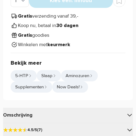
Kies een: Inhoud
verzending vanaf 39,-
Gratis
Koop nu, betaal in
30 dagen
goodies
Gratis
Winkelen met
keurmerk
Bekijk meer
5-HTP
Slaap
Aminozuren
Supplementen
Now Deals!
Omschrijving
van
is een hoogwaardig en
5-HTP 50mg
Now Foods
4.5/5
(7)
populair product.