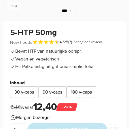
1 | 3
5-HTP 50mg
-
Now Foods
4.5/5
(7)
Schrijf een review
Bevat HTP van natuurlijke oorspr.
Vegan en vegetarisch
HtTPafkomstig uit griffonia simplicifolia
Inhoud
30 v-caps
90 v-caps
180 v-caps
12,40
15,95
vanaf
-22%
Morgen bezorgd!