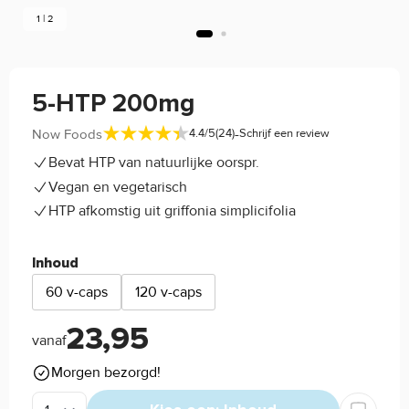
1 | 2
5-HTP 200mg
-
Now Foods
4.4/5
(24)
Schrijf een review
Bevat HTP van natuurlijke oorspr.
Vegan en vegetarisch
HTP afkomstig uit griffonia simplicifolia
Inhoud
60 v-caps
120 v-caps
23,95
vanaf
Morgen bezorgd!