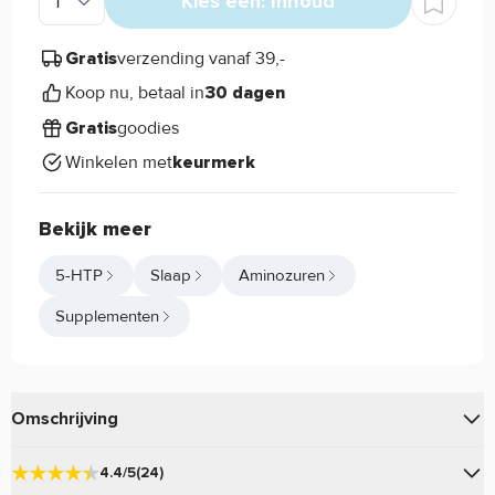
Kies een: Inhoud
verzending vanaf 39,-
Gratis
Koop nu, betaal in
30 dagen
goodies
Gratis
Winkelen met
keurmerk
Bekijk meer
5-HTP
Slaap
Aminozuren
Supplementen
Omschrijving
van
bevat 5-HTP, een afkorting
5-HTP 200mg
Now Foods
4.4/5
(24)
van 5-hydroxytryptofaan en is een derivaat van het