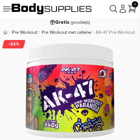
0
Voor
besteld,
bezorgd
22:00
morgen
goodie(s)
Gratis
prijsgarantie
Laagste
Pre Workout
Pre Workout met cafeïne
AK-47 Pre-Workout
Body Supplies | Sportvoeding en Supplementen
Koop nu, betaal in
30 dagen
-22%
9,2/10