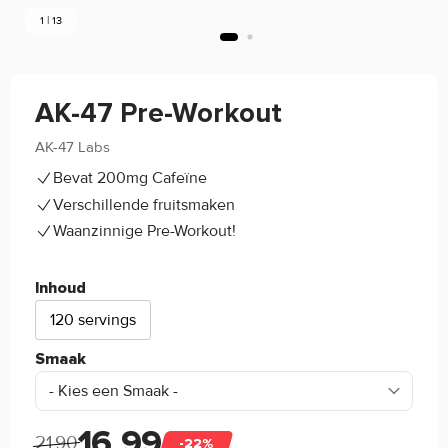
1 | 13
AK-47 Pre-Workout
AK-47 Labs
4.3/5
(23)
Bevat 200mg Cafeïne
Verschillende fruitsmaken
Waanzinnige Pre-Workout!
Inhoud
120 servings
Smaak
16,99
21,90
-22%