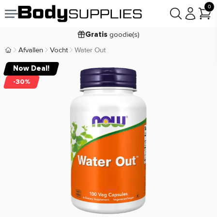
0
Voor
besteld,
bezorgd
19:00
morgen
goodie(s)
Gratis
prijsgarantie
Laagste
Afvallen
Vocht
Water Out
Body Supplies | Sportvoeding en Supplementen
Koop nu, betaal in
30 dagen
Now Deal!
9,2/10
-30%