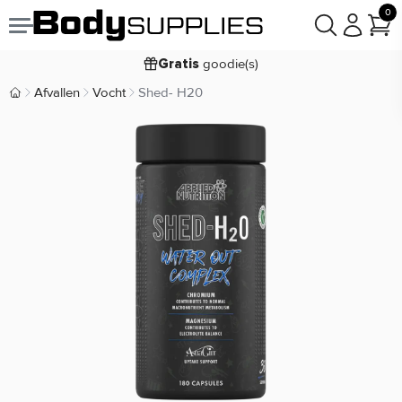
0
Voor
besteld,
bezorgd
19:00
morgen
goodie(s)
Gratis
prijsgarantie
Laagste
Afvallen
Vocht
Shed- H20
Body Supplies | Sportvoeding en Supplementen
Koop nu, betaal in
30 dagen
9,2/10