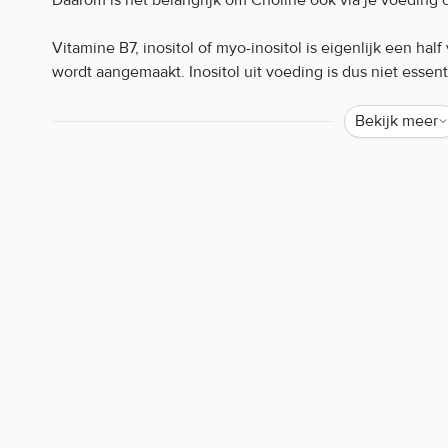
Vitamine B7, inositol of myo-inositol is eigenlijk een ha
wordt aangemaakt. Inositol uit voeding is dus niet essen
van belang om het Vitamine B7 niveau goed op peil te ho
Bekijk meer
Wacht niet langer en bestel Choline & Inositol van Haya L
Choline & Inositol Haya Labs kenmerken:
100 v-caps
Hoge kwaliteit
Positieve invloed op de lever
Waarom staat er soms weinig of geen informatie o
Helaas mogen wij tegenwoordig, door strenge EU-wetgev
de werking van producten. Alleen zogenaamde claims d
worden. Resultaten uit wetenschappelijke onderzoeken 
mogen we bijvoorbeeld niets zeggen over de werking van 
iedereen bekend is. Zijn er specifieke vragen over dit pr
werking, neem dan gerust contact op met onze klantense