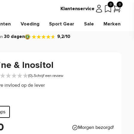
0
0
Klantenservice
nten
Voeding
Sport Gear
Sale
Merken
in
30 dagen
9,2/10
ne & Inositol
-
(0)
Schrijf een review
ve invloed op de lever
aps
0
Morgen bezorgd!