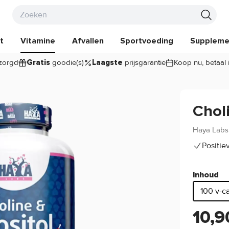
t
Vitamine
Afvallen
Sportvoeding
Suppleme
zorgd
goodie(s)
prijsgarantie
Koop nu, betaal 
Gratis
Laagste
Choli
Haya Labs
Positie
Inhoud
100 v-c
10,9