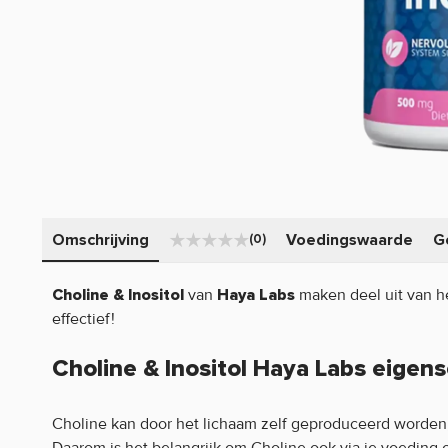
Omschrijving
Voedingswaarde
G
(0)
van
maken deel uit van he
Choline & Inositol
Haya Labs
effectief!
Choline & Inositol Haya Labs eigen
Choline kan door het lichaam zelf geproduceerd worden
Daarom is het belangrijk om Choline ook via je voeding 