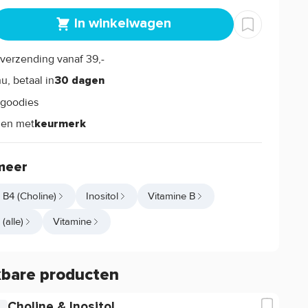
In winkelwagen
verzending vanaf 39,-
s
u, betaal in
30 dagen
goodies
s
len met
keurmerk
meer
 B4 (Choline)
Inositol
Vitamine B
(alle)
Vitamine
kbare producten
Choline & Inositol