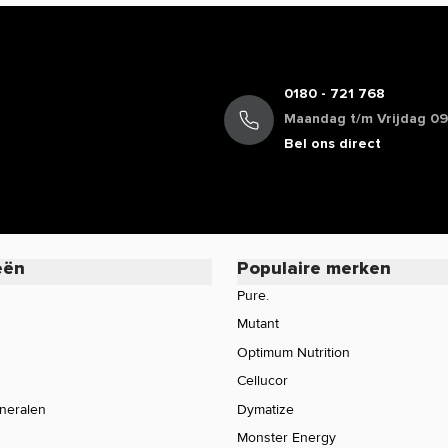
0180 - 721 768
Maandag t/m Vrijdag 09:
Bel ons direct
eën
Populaire merken
Pure.
Mutant
Optimum Nutrition
Cellucor
ineralen
Dymatize
Monster Energy