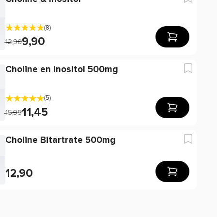
(8)
9,90
12,90
Choline en Inositol 500mg
(5)
11,45
15,95
Choline Bitartrate 500mg
12,90