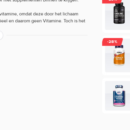
lf vitamine, omdat deze door het lichaam
tieel en daarom geen Vitamine. Toch is het
uden als je voor het maximale wilt gaan.
abs nu veilig en snel bij Body Supplies!
-28%
ver de werking van een product?
ing, maar beperkt informatie geven over
ie staan in de EU database mogen vermeld
mogen we daarom veelal niet delen. Zo
cafeïne, terwijl de werking van koffie bij
oduct of wil je meer informatie over de
rvice voor een persoonlijk advies.