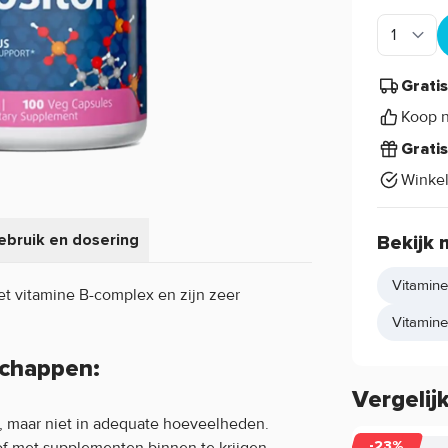
Grati
Koop n
Grati
Winke
ebruik en dosering
Bekijk 
Vitamine
t vitamine B-complex en zijn zeer
Vitamine 
schappen:
Vergelij
, maar niet in adequate hoeveelheden.
of met supplementen binnen te krijgen.
-23%