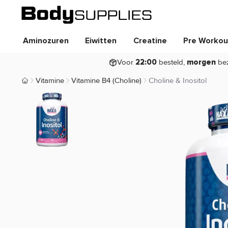
Aminozuren
Eiwitten
Creatine
Pre Workou
Voor
besteld,
be
22:00
morgen
Vitamine
Vitamine B4 (Choline)
Choline & Inositol
Body Supplies | Sportvoeding en Supplementen