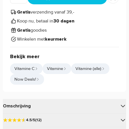
verzending vanaf 39,-
Gratis
Koop nu, betaal in
30 dagen
goodies
Gratis
Winkelen met
keurmerk
Bekijk meer
Vitamine C
Vitamine
Vitamine (alle)
Now Deals!
Omschrijving
van
is een vorm van
Ascorbyl Palmitate
Now Foods
4.5/5
(12)
Vitamine C en is zeer goed opneembaar!