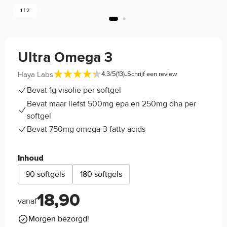
1 | 2
Ultra Omega 3
-
Haya Labs
4.3/5
(13)
Schrijf een review
Bevat 1g visolie per softgel
Bevat maar liefst 500mg epa en 250mg dha per
softgel
Bevat 750mg omega-3 fatty acids
Inhoud
90 softgels
180 softgels
18,90
vanaf
Morgen bezorgd!