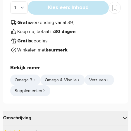
Kies een: Inhoud
verzending vanaf 39,-
Gratis
Koop nu, betaal in
30 dagen
goodies
Gratis
Winkelen met
keurmerk
Bekijk meer
Omega 3
Omega & Visolie
Vetzuren
Supplementen
Omschrijving
van
bevat maar liefst 500mg
Ultra Omega 3
Haya Labs