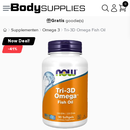
0
Voor
besteld,
bezorgd
19:00
morgen
goodie(s)
Gratis
prijsgarantie
Laagste
Supplementen
Omega 3
Tri-3D Omega Fish Oil
Body Supplies | Sportvoeding en Supplementen
Koop nu, betaal in
30 dagen
Now Deal!
9,2/10
-41%