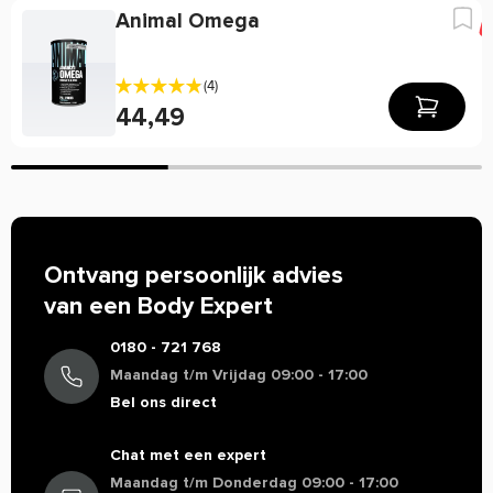
-
-
vetzuren
Het wordt grondig getest om ervoor te zorgen dat het vrij is
Animal Omega
van potentieel schadelijke verontreinigingen.
Eicosapentaeenzuur
330 mg
-
33000 mg
Meer informatie over Now Foods
(4)
Docosahexaeenzuur
-
-
44,49
NOW Foods staat bekend om zijn brede scala aan
voedingssupplementen, vitamines, mineralen, kruiden en
** Referentie-inname van een gemiddelde volwassene (8400
andere gezondheidsproducten. Het merk streeft naar hoge
kJ / 2000 kcal).
kwaliteitsnormen en maakt gebruik van wetenschappelijk
* RI niet vastgesteld.
onderbouwde formuleringen om producten te ontwikkelen.
Ingredienten
Softgel capsule (bovine gelatine, glycerine en water) en
Tri-3D Omega Fish Oil Now Foods online
Ontvang persoonlijk advies
bestellen
gemengde tocoferolen (van zonnebloem).
van een Body Expert
Bestel de supplementen eenvoudig online bij Body Supplies.
Gebruik
Bekijk het uitgebreide assortiment van Now Foods en ervaar
0180 - 721 768
Neem 1-2 capsules 2 maal daags, bij voorkeur met een
zelf de voordelen van dit merk.
Maandag t/m Vrijdag 09:00 - 17:00
maaltijd.
Bel ons direct
Allergenen
Waarom staat er soms weinig of geen informatie over
Geproduceerd in een fabriek waar allergenen worden
de werking van een product?
Chat met een expert
verwerkt.
Helaas mogen wij tegenwoordig, door strenge EU-
Maandag t/m Donderdag 09:00 - 17:00