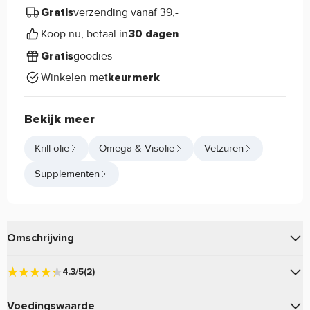
verzending vanaf 39,-
Gratis
Koop nu, betaal in
30 dagen
goodies
Gratis
Winkelen met
keurmerk
Bekijk meer
Krill olie
Omega & Visolie
Vetzuren
Supplementen
Omschrijving
van
bevat Omega-3 en wordt gemaakt
Krill Oil
Haya Labs
4.3/5
(2)
van schaaldieren.
Voedingswaarde