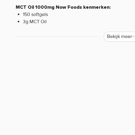
MCT Oil 1000mg Now Foods kenmerken:
150 softgels
3g MCT Oil
Waarom staat er soms weinig of geen informatie o
Bekijk meer
Helaas mogen wij tegenwoordig, door strenge EU-wetgev
de werking van producten. Alleen zogenaamde claims d
worden. Resultaten uit wetenschappelijke onderzoeken 
mogen we bijvoorbeeld niets zeggen over de werking van 
iedereen bekend is. Zijn er specifieke vragen over dit pr
werking, neem dan gerust contact op met onze klantense