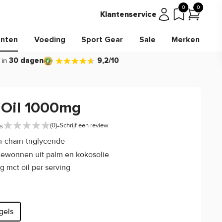
0
0
Klantenservice
nten
Voeding
Sport Gear
Sale
Merken
 in
30 dagen
9,2/10
Oil 1000mg
-
s
(0)
Schrijf een review
chain-triglyceride
gewonnen uit palm en kokosolie
g mct oil per serving
gels