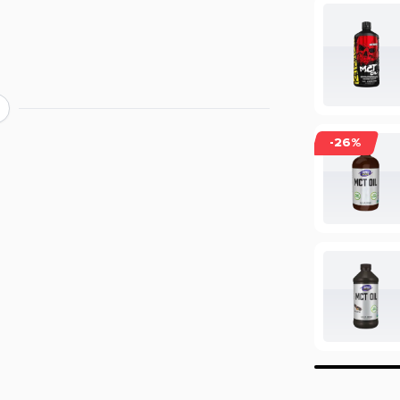
ver de werking van een product?
ing, maar beperkt informatie geven over
ie staan in de EU database mogen vermeld
-26%
mogen we daarom veelal niet delen. Zo
cafeïne, terwijl de werking van koffie bij
oduct of wil je meer informatie over de
rvice voor een persoonlijk advies.