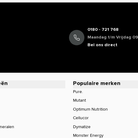
0180 - 721 768
Maandag t/m Vrijdag 09:
Bel ons direct
eën
Populaire merken
Pure.
Mutant
Optimum Nutrition
Cellucor
ineralen
Dymatize
Monster Energy