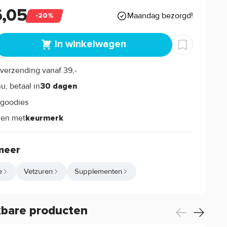
6,05
Maandag bezorgd!
-20%
In winkelwagen
verzending vanaf 39,-
s
u, betaal in
30 dagen
goodies
s
len met
keurmerk
meer
e
Vetzuren
Supplementen
kbare producten