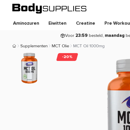
Aminozuren
Eiwitten
Creatine
Pre Workou
Voor
besteld,
be
23:59
maandag
Supplementen
MCT Olie
MCT Oil 1000mg
Body Supplies | Sportvoeding en Supplementen
-20%