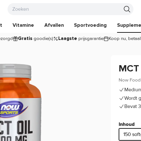
t
Vitamine
Afvallen
Sportvoeding
Suppleme
zorgd
goodie(s)
prijsgarantie
Koop nu, betaal
Gratis
Laagste
MCT 
Now Food
Medium-
Wordt 
Bevat 3
Inhoud
150 soft