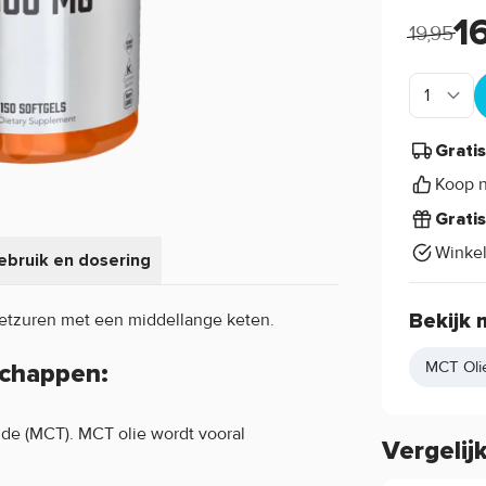
1
19,95
Grati
Koop n
Grati
Winke
ebruik en dosering
vetzuren met een middellange keten.
Bekijk 
MCT Oli
chappen:
ride (MCT). MCT olie wordt vooral
Vergelij