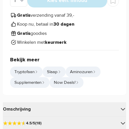
Kies een: Inhoud
verzending vanaf 39,-
Gratis
Koop nu, betaal in
30 dagen
goodies
Gratis
Winkelen met
keurmerk
Bekijk meer
Tryptofaan
Slaap
Aminozuren
Supplementen
Now Deals!
Omschrijving
van
is de grondstof voor
L-Tryptofaan
Now Foods
4.5/5
(18)
Serotonine en een belangrijk Aminozuur.