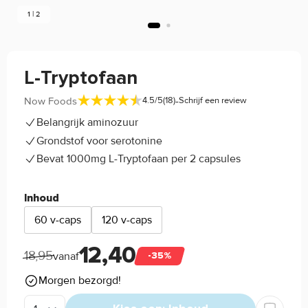
1 | 2
L-Tryptofaan
-
Now Foods
4.5/5
(18)
Schrijf een review
Belangrijk aminozuur
Grondstof voor serotonine
Bevat 1000mg L-Tryptofaan per 2 capsules
Inhoud
60 v-caps
120 v-caps
12,40
18,95
vanaf
-35%
Morgen bezorgd!