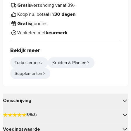
verzending vanaf 39,-
Gratis
Koop nu, betaal in
30 dagen
goodies
Gratis
Winkelen met
keurmerk
Bekijk meer
Turkesterone
Kruiden & Planten
Supplementen
Omschrijving
Haya Labs Turkesterone eigenschappen:
5/5
(3)
Turkesterone van Haya Labs is een supplement met het
uiterst krachtig extract van Ajuga Turkestanica, met maar
Voedingswaarde