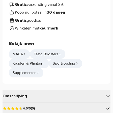
verzending vanaf 39,-
Gratis
Koop nu, betaal in
30 dagen
goodies
Gratis
Winkelen met
keurmerk
Bekijk meer
MACA
Testo Boosters
Kruiden & Planten
Sportvoeding
Supplementen
Omschrijving
van
bevat, zoals de naam al doet
Maca 500mg
Haya Labs
4.5/5
(5)
vermoeden, 500mg per capsule.