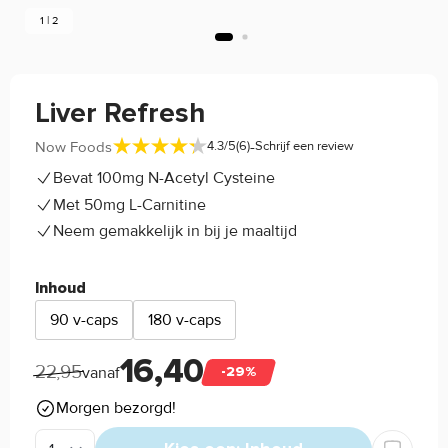
1 | 2
Liver Refresh
-
Now Foods
4.3/5
(6)
Schrijf een review
Bevat 100mg N-Acetyl Cysteine
Met 50mg L-Carnitine
Neem gemakkelijk in bij je maaltijd
Inhoud
90 v-caps
180 v-caps
16,40
22,95
vanaf
-29%
Morgen bezorgd!