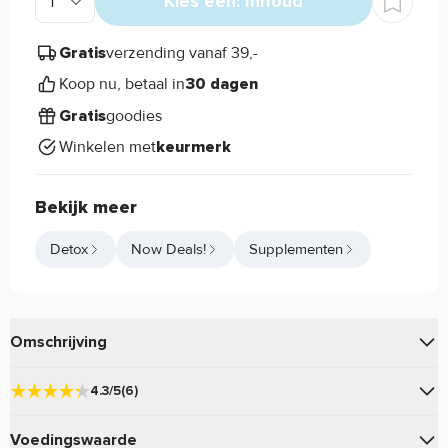
Kies een: Inhoud
verzending vanaf 39,-
Gratis
Koop nu, betaal in
30 dagen
goodies
Gratis
Winkelen met
keurmerk
Bekijk meer
Detox
Now Deals!
Supplementen
Omschrijving
van
is een hoogwaardig product.
Liver Refresh
Now Foods
4.3/5
(6)
4.3
Liver Refresh Now Foods eigenschappen:
Voedingswaarde