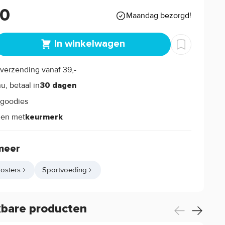
90
Maandag bezorgd!
In winkelwagen
verzending vanaf 39,-
s
u, betaal in
30 dagen
goodies
s
len met
keurmerk
meer
osters
Sportvoeding
kbare producten