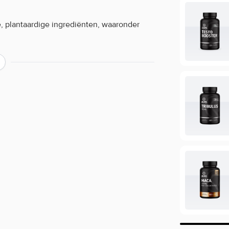
e, plantaardige ingrediënten, waaronder
Dedicated Nutrition? Bestel dan nu veilig
ver de werking van een product?
ing, maar beperkt informatie geven over
ie staan in de EU database mogen vermeld
mogen we daarom veelal niet delen. Zo
cafeïne, terwijl de werking van koffie bij
oduct of wil je meer informatie over de
rvice voor een persoonlijk advies.