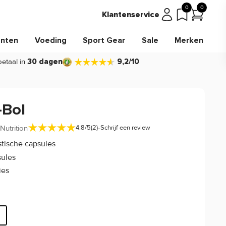
0
0
Klantenservice
nten
Voeding
Sport Gear
Sale
Merken
betaal in
30 dagen
9,2/10
-Bol
-
Nutrition
4.8/5
(2)
Schrijf een review
tische capsules
sules
ies