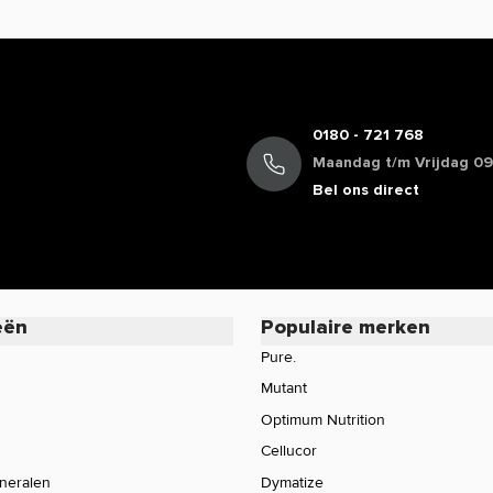
0180 - 721 768
Maandag t/m Vrijdag 09:
Bel ons direct
eën
Populaire merken
Pure.
Mutant
Optimum Nutrition
Cellucor
ineralen
Dymatize