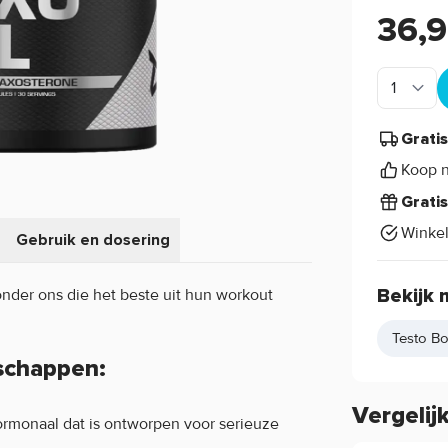
36,
Grati
Koop n
Grati
Winke
Gebruik en dosering
onder ons die het beste uit hun workout
Bekijk 
Testo Bo
nschappen:
Vergelij
hormonaal dat is ontworpen voor serieuze