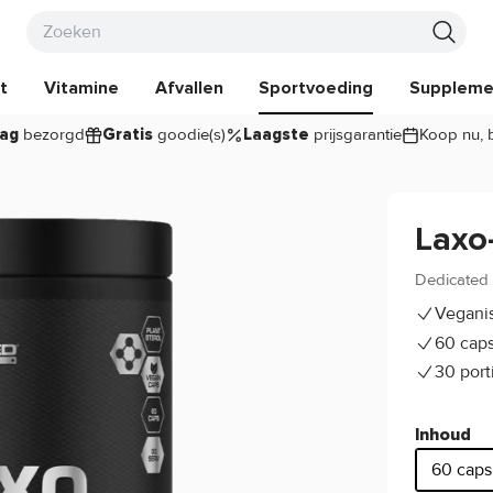
t
Vitamine
Afvallen
Sportvoeding
Suppleme
bezorgd
goodie(s)
prijsgarantie
Koop nu, 
ag
Gratis
Laagste
Laxo
Dedicated 
Veganis
60 cap
30 port
Inhoud
60 caps