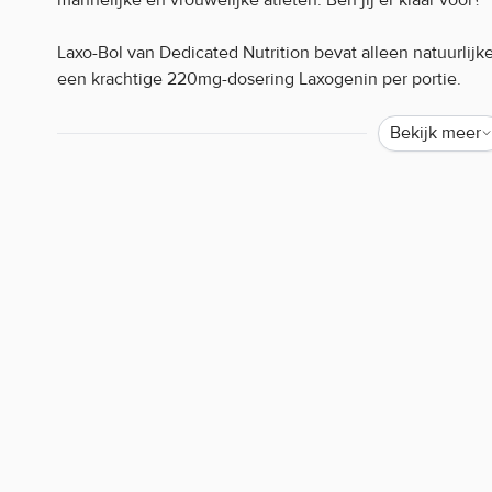
Laxo-Bol van Dedicated Nutrition bevat alleen natuurlijk
een krachtige 220mg-dosering Laxogenin per portie.
Ook benieuwd naar de werking van Laxo-Bol 60 caps van 
Bekijk meer
en snel bij Body Supplies!
Laxo-Bol Dedicated Nutrition kenmerken:
Veganistische capsules
60 capsules
30 porties
Waarom staat er soms weinig of geen informatie o
Helaas mogen wij tegenwoordig, door strenge EU-wetgev
de werking van producten. Alleen zogenaamde claims d
worden. Resultaten uit wetenschappelijke onderzoeken 
mogen we bijvoorbeeld niets zeggen over de werking van 
iedereen bekend is. Zijn er specifieke vragen over dit pr
werking, neem dan gerust contact op met onze klantense